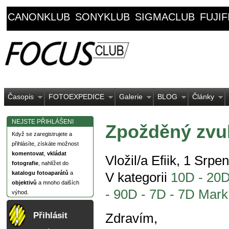
CANONKLUB
SONYKLUB
SIGMACLUB
FUJI
Časopis
FOTOEXPEDICE
Galerie
BLOG
Články
NEJSTE PŘIHLÁŠENI
Zpožděný zvu
Když se zaregistrujete a
přihlásíte, získáte možnost
komentovat
,
vkládat
Vložil/a Efiik, 1 Srpe
fotografie
, nahlížet do
katalogu fotoaparátů
a
V kategorii
10D - 20D
objektivů
a mnoho dalších
- 90D - 7D - 7D Mark 
výhod.
Přihlásit
Zdravím,