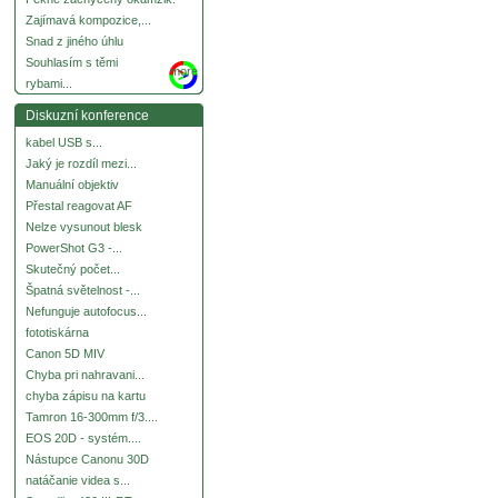
Zajímavá kompozice,...
Snad z jiného úhlu
Souhlasím s těmi
more
rybami...
Diskuzní konference
kabel USB s...
Jaký je rozdíl mezi...
Manuální objektiv
Přestal reagovat AF
Nelze vysunout blesk
PowerShot G3 -...
Skutečný počet...
Špatná světelnost -...
Nefunguje autofocus...
fototiskárna
Canon 5D MIV
Chyba pri nahravani...
chyba zápisu na kartu
Tamron 16-300mm f/3....
EOS 20D - systém....
Nástupce Canonu 30D
natáčanie videa s...