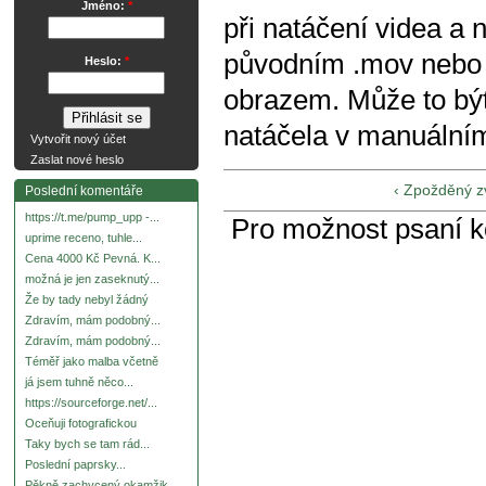
Jméno:
*
při natáčení videa a 
původním .mov nebo 
Heslo:
*
obrazem. Může to bý
natáčela v manuální
Vytvořit nový účet
Zaslat nové heslo
‹ Zpožděný z
Poslední komentáře
https://t.me/pump_upp -...
Pro možnost psaní 
uprime receno, tuhle...
Cena 4000 Kč Pevná. K...
možná je jen zaseknutý...
Že by tady nebyl žádný
Zdravím, mám podobný...
Zdravím, mám podobný...
Téměř jako malba včetně
já jsem tuhně něco...
https://sourceforge.net/...
Oceňuji fotografickou
Taky bych se tam rád...
Poslední paprsky...
Pěkně zachycený okamžik.