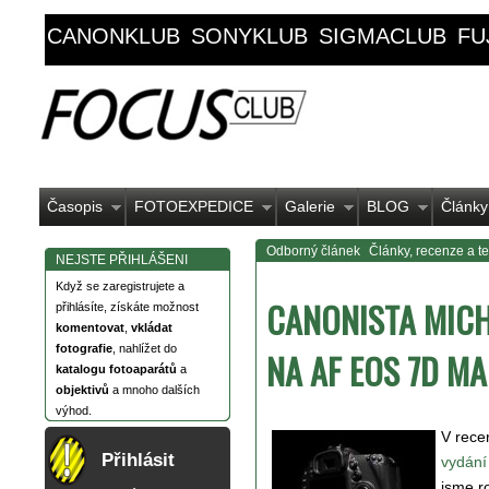
CANONKLUB
SONYKLUB
SIGMACLUB
FU
Časopis
FOTOEXPEDICE
Galerie
BLOG
Články
Odborný článek
Články, recenze a te
NEJSTE PŘIHLÁŠENI
Když se zaregistrujete a
CANONISTA MICH
přihlásíte, získáte možnost
komentovat
,
vkládat
fotografie
, nahlížet do
NA AF EOS 7D MA
katalogu fotoaparátů
a
objektivů
a mnoho dalších
výhod.
V recen
Přihlásit
vydán
jsme r