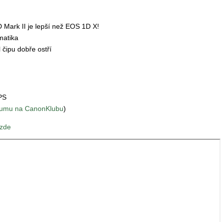
Mark II je lepší než EOS 1D X!
matika
l čipu dobře ostří
PS
šumu na CanonKlubu
)
 zde