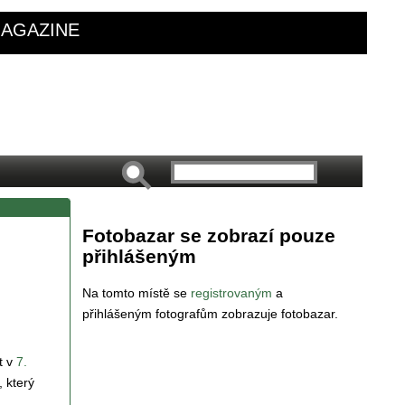
AGAZINE
Fotobazar se zobrazí pouze
přihlášeným
Na tomto místě se
registrovaným
a
přihlášeným fotografům zobrazuje fotobazar.
t v
7.
 který