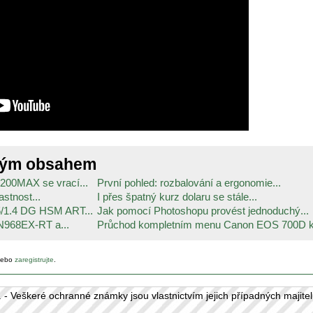
ným obsahem
200MAX se vrací...
První pohled: rozbalování a ergonomie...
astnost...
I přes špatný kurz dolaru se stále...
5/1.4 DG HSM ART...
Jak pomocí Photoshopu provést jednoduchý...
N968EX-RT a...
Průchod kompletním menu Canon EOS 700D k.
ebo
zaregistrujte
.
 Veškeré ochranné známky jsou vlastnictvím jejich případných majitel