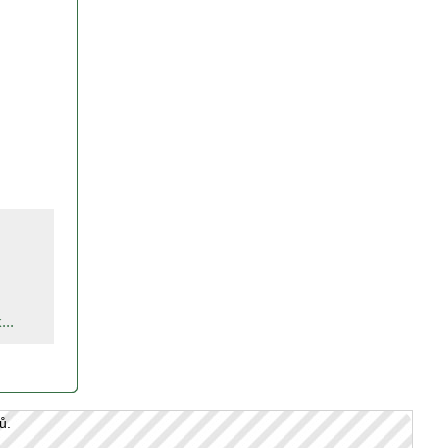
..
ů.