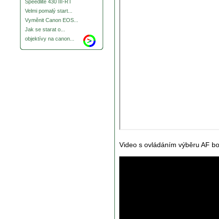
Speedlite 430 III-RT
Velmi pomalý start...
Vyměnit Canon EOS...
Jak se starat o...
objektívy na canon...
Video s ovládáním výběru AF 