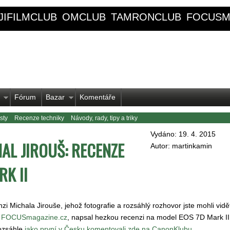
JIFILMCLUB
OMCLUB
TAMRONCLUB
FOCUSM
Fórum
Bazar
Komentáře
sty
Recenze techniky
Návody, rady, tipy a triky
Vydáno: 19. 4. 2015
AL JIROUŠ: RECENZE
Autor: martinkamin
RK II
zi Michala Jirouše, jehož fotografie a rozsáhlý rozhovor jste mohli vidě
í FOCUSmagazine.cz
, napsal hezkou recenzi na model EOS 7D Mark II,
ozsáhle
jako první v Česku komentovali zde na CanonKlubu
.