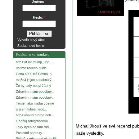
Jméno:
*
Heslo:
*
Vytvořit nový účet
Zaslat nové heslo
Poslední komentáře
https://t.me/pump_upp -...
uprime receno, tuhle...
Cena 4000 Kč Pevná. K...
možná je jen zaseknutý...
Že by tady nebyl žádný
Zdravím, mám podobný...
Zdravím, mám podobný...
Téměř jako malba včetně
já jsem tuhně něco...
https://sourceforge.net/...
Oceňuji fotografickou
Michal Jirouš ve své recenzi pu
Taky bych se tam rád...
naše výsledky.
Poslední paprsky...
Pěkně zachycený okamžik.