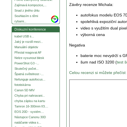
Závěry recenze Michala:
Zajímavá kompozice,...
Snad z jiného úhlu
autofokus modelu EOS 7D 
Souhlasím s těmi
more
spolehlivá expoziční auto
rybami...
video s využitím dual pixe
Diskuzní konference
výborná cena
kabel USB s...
Jaký je rozdíl mezi...
Negativa
Manuální objektiv
Přestal reagovat AF
baterie moc nevydrží s G
Nelze vysunout blesk
šum nad ISO 3200 (
test 
PowerShot G3 -...
Skutečný počet...
Celou recenzi si můžete přečíst
Špatná světelnost -...
Nefunguje autofocus...
fototiskárna
Canon 5D MIV
Chyba pri nahravani...
chyba zápisu na kartu
Tamron 16-300mm f/3....
EOS 20D - systém....
Nástupce Canonu 30D
natáčanie videa s...