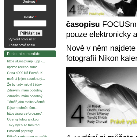
Jméno:
*
Heslo:
*
časopisu
FOCUSmaga
pouze elektronicky 
Vytvořit nový účet
Zaslat nové heslo
Nově v něm najdete
Poslední komentáře
fotografií Nikon kale
https://t.me/pump_upp -...
uprime receno, tuhle...
Cena 4000 Kč Pevná. K...
možná je jen zaseknutý...
Že by tady nebyl žádný
Zdravím, mám podobný...
Zdravím, mám podobný...
Téměř jako malba včetně
já jsem tuhně něco...
https://sourceforge.net/...
Oceňuji fotografickou
Taky bych se tam rád...
Poslední paprsky...
Pěkně zachycený okamžik.