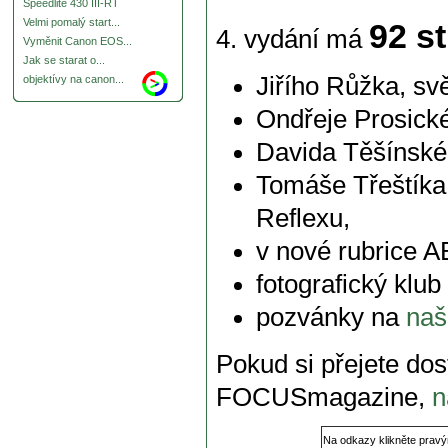
Speedlite 430 III-RT
Velmi pomalý start...
92 s
4. vydání má
Vyměnit Canon EOS...
Jak se starat o...
Jiřího Růžka, sv
objektívy na canon...
Ondřeje Prosické
Davida Těšínskéh
Tomáše Třeštíka,
Reflexu,
v nové rubrice
fotografický klu
pozvánky na
naš
Pokud si přejete dos
FOCUSmagazine,
n
Na odkazy klikněte pravý