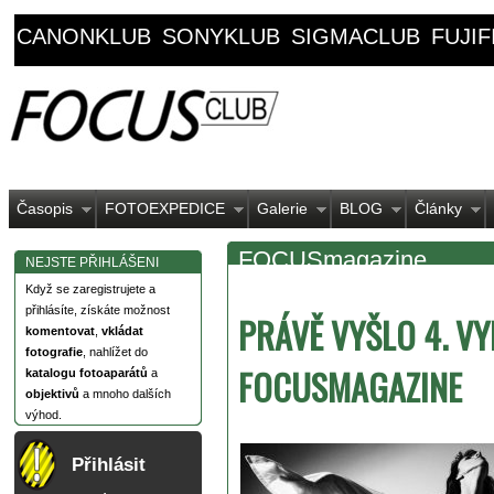
CANONKLUB
SONYKLUB
SIGMACLUB
FUJI
Časopis
FOTOEXPEDICE
Galerie
BLOG
Články
FOCUSmagazine
NEJSTE PŘIHLÁŠENI
Když se zaregistrujete a
přihlásíte, získáte možnost
PRÁVĚ VYŠLO 4. VY
komentovat
,
vkládat
fotografie
, nahlížet do
FOCUSMAGAZINE
katalogu fotoaparátů
a
objektivů
a mnoho dalších
výhod.
Přihlásit