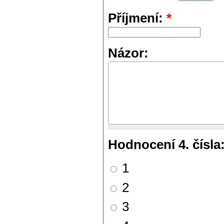
Příjmení:
*
Názor:
Hodnocení 4. čísla
1
2
3