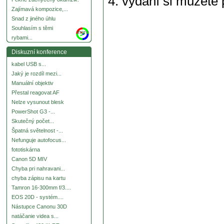
4. vydání si můžete 
Zajímavá kompozice,...
Snad z jiného úhlu
Souhlasím s těmi
more
rybami...
Diskuzní konference
kabel USB s...
Jaký je rozdíl mezi...
Manuální objektiv
Přestal reagovat AF
Nelze vysunout blesk
PowerShot G3 -...
Skutečný počet...
Špatná světelnost -...
Nefunguje autofocus...
fototiskárna
Canon 5D MIV
Chyba pri nahravani...
chyba zápisu na kartu
Tamron 16-300mm f/3....
EOS 20D - systém....
Nástupce Canonu 30D
natáčanie videa s...