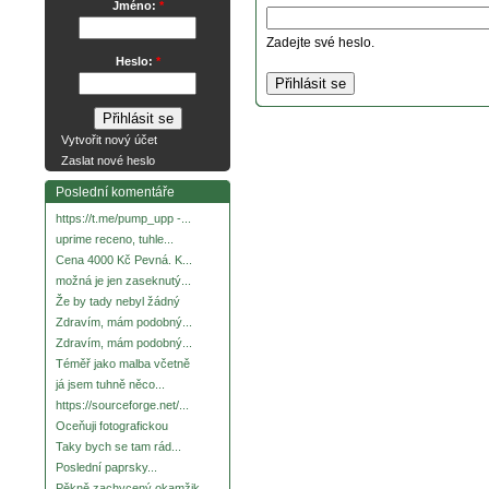
Jméno:
*
Zadejte své heslo.
Heslo:
*
Vytvořit nový účet
Zaslat nové heslo
Poslední komentáře
https://t.me/pump_upp -...
uprime receno, tuhle...
Cena 4000 Kč Pevná. K...
možná je jen zaseknutý...
Že by tady nebyl žádný
Zdravím, mám podobný...
Zdravím, mám podobný...
Téměř jako malba včetně
já jsem tuhně něco...
https://sourceforge.net/...
Oceňuji fotografickou
Taky bych se tam rád...
Poslední paprsky...
Pěkně zachycený okamžik.