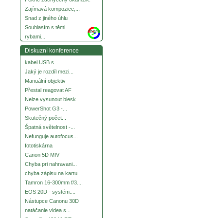
Zajímavá kompozice,...
Snad z jiného úhlu
Souhlasím s těmi
more
rybami...
Diskuzní konference
kabel USB s...
Jaký je rozdíl mezi...
Manuální objektiv
Přestal reagovat AF
Nelze vysunout blesk
PowerShot G3 -...
Skutečný počet...
Špatná světelnost -...
Nefunguje autofocus...
fototiskárna
Canon 5D MIV
Chyba pri nahravani...
chyba zápisu na kartu
Tamron 16-300mm f/3....
EOS 20D - systém....
Nástupce Canonu 30D
natáčanie videa s...