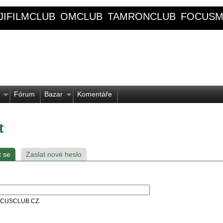
JIFILMCLUB
OMCLUB
TAMRONCLUB
FOCUSM
Fórum
Bazar
Komentáře
t
t se
Zaslat nové heslo
 FOCUSCLUB.CZ.