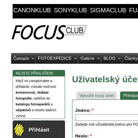
CANONKLUB
SONYKLUB
SIGMACLUB
FU
Časopis
FOTOEXPEDICE
Galerie
BLOG
Články
NEJSTE PŘIHLÁŠENI
Uživatelský úče
Když se zaregistrujete a
přihlásíte, získáte možnost
komentovat
,
vkládat
Vytvořit nový účet
Přihlási
fotografie
, nahlížet do
katalogu fotoaparátů
a
Jméno:
*
objektivů
a mnoho dalších
výhod.
Zadejte své uživatelské jméno pro
Přihlásit
Heslo:
*