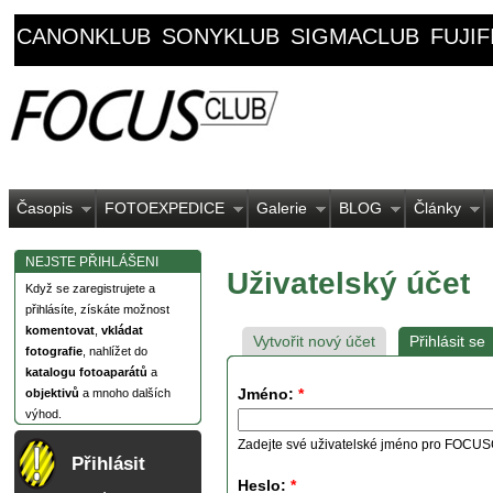
CANONKLUB
SONYKLUB
SIGMACLUB
FUJI
Časopis
FOTOEXPEDICE
Galerie
BLOG
Články
NEJSTE PŘIHLÁŠENI
Uživatelský účet
Když se zaregistrujete a
přihlásíte, získáte možnost
komentovat
,
vkládat
Vytvořit nový účet
Přihlásit se
fotografie
, nahlížet do
katalogu fotoaparátů
a
Jméno:
*
objektivů
a mnoho dalších
výhod.
Zadejte své uživatelské jméno pro FOCU
Přihlásit
Heslo:
*