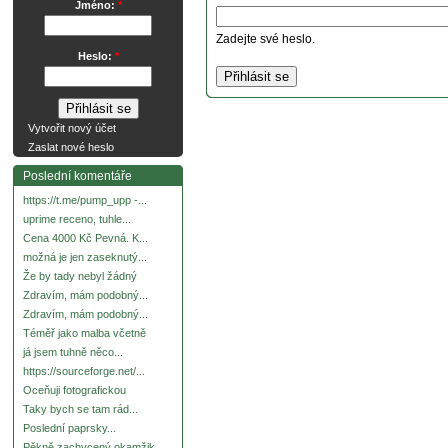
Jméno:
*
Zadejte své heslo.
Heslo:
*
Vytvořit nový účet
Zaslat nové heslo
Poslední komentáře
https://t.me/pump_upp -...
uprime receno, tuhle...
Cena 4000 Kč Pevná. K...
možná je jen zaseknutý...
Že by tady nebyl žádný
Zdravím, mám podobný...
Zdravím, mám podobný...
Téměř jako malba včetně
já jsem tuhně něco...
https://sourceforge.net/...
Oceňuji fotografickou
Taky bych se tam rád...
Poslední paprsky...
Pěkně zachycený okamžik.