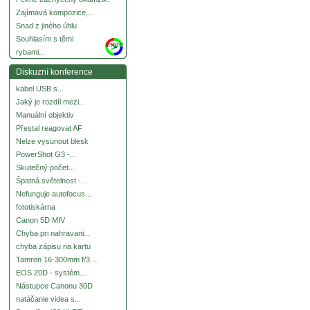
Zajímavá kompozice,...
Snad z jiného úhlu
Souhlasím s těmi
more
rybami...
Diskuzní konference
kabel USB s...
Jaký je rozdíl mezi...
Manuální objektiv
Přestal reagovat AF
Nelze vysunout blesk
PowerShot G3 -...
Skutečný počet...
Špatná světelnost -...
Nefunguje autofocus...
fototiskárna
Canon 5D MIV
Chyba pri nahravani...
chyba zápisu na kartu
Tamron 16-300mm f/3....
EOS 20D - systém....
Nástupce Canonu 30D
natáčanie videa s...