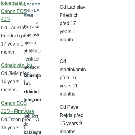
téma
fotoaparátu
NEJSTE
Od
Ladislav
PŘIHLÁ
Canon EOS
Friedrich
ŠENI
40D
4
před 17
Když se
Od
Ladislav
years 1
zaregistr
Friedrich
před
month
ujete a
17 years 1
přihlásíte
month
, získáte
Od
Normální
Odpalování ků
možnost
martinkamin
téma
Od
JMM
před
komento
1
před 16
16 years 11
vat
,
years 11
months
vkládat
months
fotografi
Normální
Canon EOS
e
,
Od
Pavel
téma
30D - Firmware
nahlížet
Rejda
před
Od
Treon
před
3
do
15 years 9
16 years 11
katalogu
months