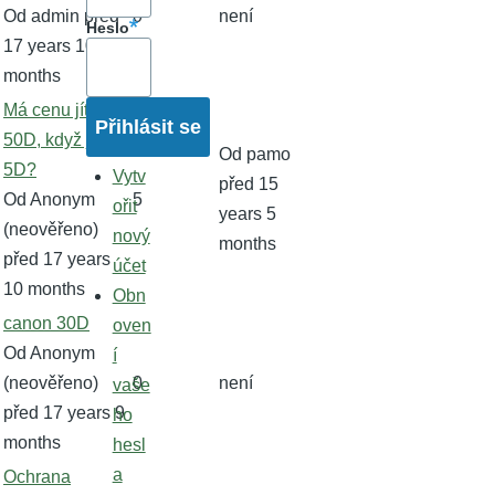
Od
admin
před
0
není
Heslo
17 years 10
months
Normální
Má cenu jít do
téma
50D, když je tu
Od
pamo
5D?
Vytv
před 15
Od
Anonym
5
ořit
years 5
(neověřeno)
nový
months
před 17 years
účet
10 months
Obn
Normální
canon 30D
oven
téma
Od
Anonym
í
(neověřeno)
0
není
vaše
před 17 years 9
ho
months
hesl
a
Normální
Ochrana