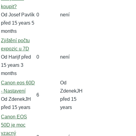
téma
koupit?
Od
Josef Pavlík
0
není
před 15 years 5
months
Normální
Zjištění počtu
téma
expozic u 7D
Od
Harijf
před
0
není
15 years 3
months
Normální
Canon eos 60D
Od
téma
- Nastavení
ZdenekJH
6
Od
ZdenekJH
před 15
před 15 years
years
Normální
Canon EOS
téma
50D je moc
vzacný