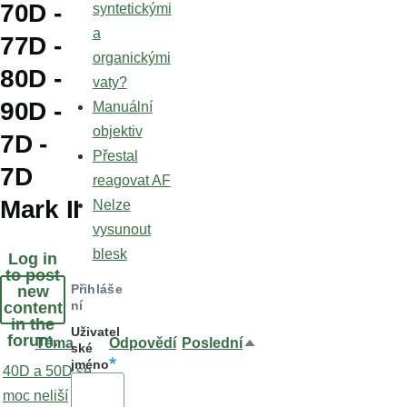
70D -
syntetickými
a
77D -
organickými
80D -
vaty?
90D -
Manuální
objektiv
7D -
Přestal
7D
reagovat AF
Mark II
Nelze
vysunout
blesk
Log in
to post
Přihláše
new
ní
content
in the
Uživatel
forum.
Téma
Odpovědí
Poslední
Seřadit
ské
jméno
Normální
40D a 50D se
sestupně
téma
moc neliší