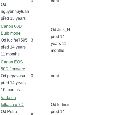
0
není
Od
nguyenhuytuan
před 15 years
Normální
Canon 60D
Od
Jirik_H
téma
Bulb mode
před 14
Od
lucifer7595
3
years 11
před 14 years
months
11 months
Normální
Canon EOS
téma
50D firmware
Od
pepavasa
0
není
před 14 years
10 months
Normální
Vada na
téma
fotkách u 7D
Od
lertimir
Od
Petra
před 14
8