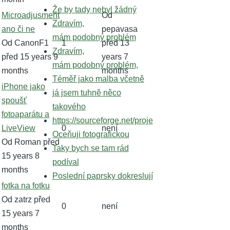
Že by tady nebyl žádný
Normální
Microadjusment
Od
Zdravím,
téma
ano či ne
pepavasa
mám podobný problém
Od
CanonF1
1
před 13
Zdravím,
před 15 years 9
years 7
mám podobný problém,
months
months
Téměř jako malba včetně
Normální
iPhone jako
já jsem tuhně něco
téma
spoušť
takového
fotoaparátu a
https://sourceforge.net/proje
LiveView
0
není
Oceňuji fotografickou
Od
Roman
před
Taky bych se tam rád
15 years 8
podíval
months
Poslední paprsky dokreslují
Normální
fotka na fotku
téma
Od
zatrz
před
0
není
15 years 7
months