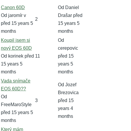
Normální
Canon 60D
Od
Daniel
téma
Od
jaromír v
Drašar
před
2
před 15 years 5
15 years 5
months
months
Normální
Koupil jsem si
Od
téma
nový EOS 60D
cerepovic
Od
korinek
před
11
před 15
15 years 5
years 5
months
months
Normální
Vada snímače
Od
Jozef
téma
EOS 60D??
Brezovica
Od
3
před 15
FreeMaroStyle
years 4
před 15 years 5
months
months
Normální
Který mám