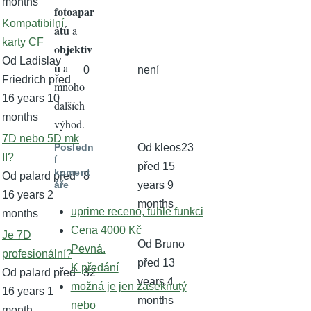
months
fotoapar
Normální
Kompatibilní
átů
a
téma
karty CF
objektiv
Od
Ladislav
ů
a
0
není
Friedrich
před
mnoho
16 years 10
dalších
months
výhod.
Normální
7D nebo 5D mk
Od
kleos23
Posledn
téma
II?
í
před 15
koment
Od
palard
před
8
years 9
áře
16 years 2
months
uprime receno, tuhle funkci
months
Cena 4000 Kč
Žhavé
Je 7D
Od
Bruno
Pevná.
téma
profesionální?
před 13
K předání
Od
palard
před
32
years 4
možná je jen zaseknutý
16 years 1
months
nebo
month