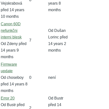
Vejskrabová
years 8
před 14 years
months
10 months
Normální
Canon 60D
téma
nefunkčni
Od
Dušan
interni blesk
Lorinc
před
7
Od
Zdeny
před
14 years 2
14 years 9
months
months
Normální
Firmware
téma
update
Od
choseboy
0
není
před 14 years 8
months
Normální
Error 20
Od
Bustr
téma
Od
Bustr
před
před 14
2