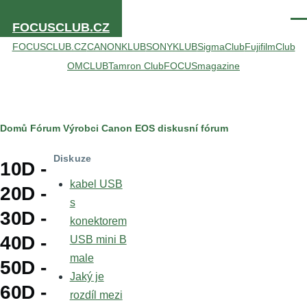
Přejít k hlavnímu obsahu
Men
FOCUSCLUB.CZ
FOCUSCLUB.CZ
CANONKLUB
SONYKLUB
SigmaClub
FujifilmClub
OMCLUB
Tamron Club
FOCUSmagazine
Drobečková
Domů
Fórum
Výrobci
Canon
EOS diskusní fórum
navigace
Diskuze
10D -
kabel USB
20D -
s
30D -
konektorem
40D -
USB mini B
male
50D -
Jaký je
60D -
rozdíl mezi