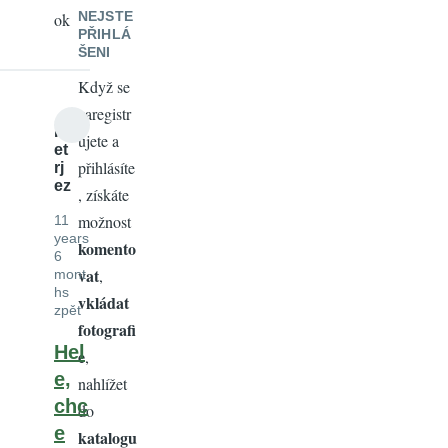
NEJSTE
ok
PŘIHLÁ
ŠENI
Když se
zaregistr
P
ujete a
et
přihlásíte
rj
ez
, získáte
možnost
11
years
komento
6
vat
,
mont
hs
vkládat
zpět
fotografi
Hel
e
,
e,
nahlížet
chc
do
e
katalogu