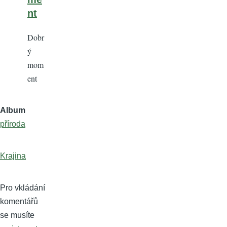
nt
Dobr
ý
mom
ent
Album
příroda
Krajina
Pro vkládání
komentářů
se musíte