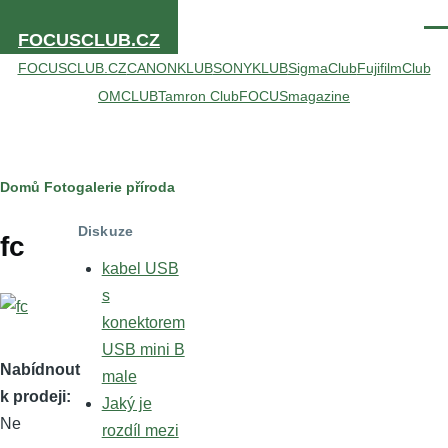
Přejít k hlavnímu obsahu
Men
FOCUSCLUB.CZ
FOCUSCLUB.CZ
CANONKLUB
SONYKLUB
SigmaClub
FujifilmClub
OMCLUB
Tamron Club
FOCUSmagazine
Drobečková
Domů
Fotogalerie
příroda
navigace
Diskuze
fc
kabel USB
s
konektorem
USB mini B
Nabídnout
male
k prodeji
Jaký je
Ne
rozdíl mezi