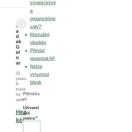
syntetickými
a
organickými
R
vaty?
a
Manuální
d
ek
objektiv
G
Přestal
el
n
reagovat AF
ar
Nelze
11
vysunout
years
blesk
8
mont
Přihláše
hs
ní
zpět
Uživatel
Hez
ské
jméno
ké