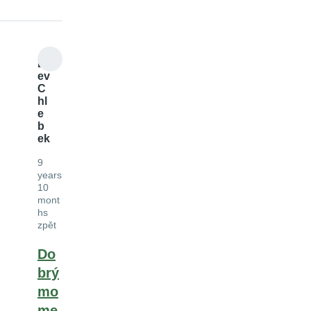
L
ev
C
hl
e
b
ek
9
years
10
mont
hs
zpět
Do
brý
mo
me