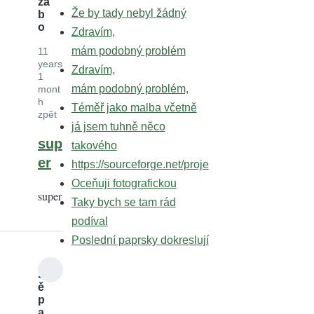
za
Že by tady nebyl žádný
b
o
Zdravím,
mám podobný problém
11
years
Zdravím,
1
mám podobný problém,
mont
h
Téměř jako malba včetně
zpět
já jsem tuhně něco
sup
takového
er
https://sourceforge.net/proje
Oceňuji fotografickou
super
Taky bych se tam rád
podíval
Poslední paprsky dokreslují
Št
ě
p
a