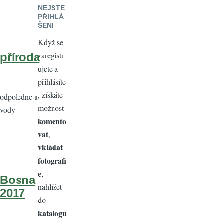
NEJSTE
PŘIHLÁ
ŠENI
Když se
zaregistr
příroda
ujete a
přihlásíte
, získáte
odpoledne u
možnost
vody
komento
vat
,
vkládat
fotografi
e
,
Bosna
nahlížet
2017
do
katalogu