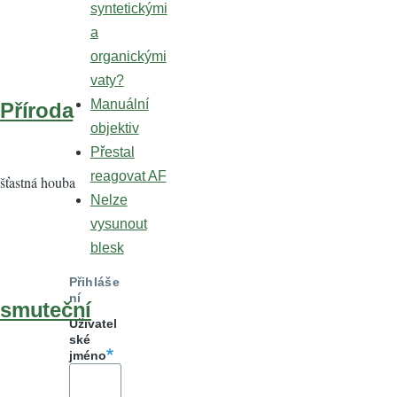
syntetickými
a
organickými
vaty?
Manuální
Příroda
objektiv
Přestal
reagovat AF
šťastná houba
Nelze
vysunout
blesk
Přihláše
ní
smuteční
Uživatel
ské
jméno