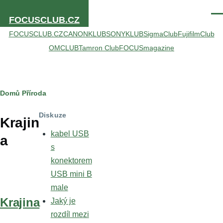
Přejít k hlavnímu obsahu
Men
FOCUSCLUB.CZ
FOCUSCLUB.CZ
CANONKLUB
SONYKLUB
SigmaClub
FujifilmClub
OMCLUB
Tamron Club
FOCUSmagazine
Drobečková
Domů
Příroda
navigace
Diskuze
Krajin
kabel USB
a
s
konektorem
USB mini B
male
Krajina
Jaký je
rozdíl mezi