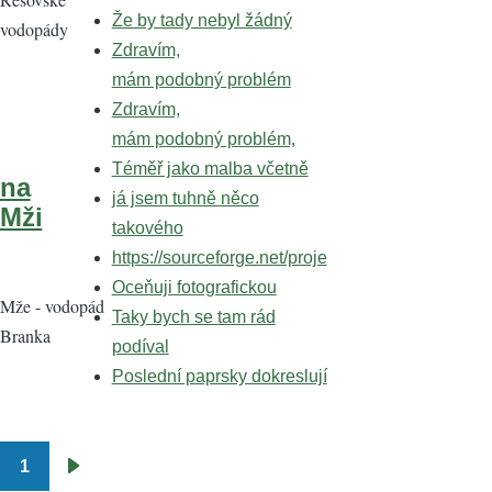
Že by tady nebyl žádný
vodopády
Zdravím,
mám podobný problém
Zdravím,
mám podobný problém,
Téměř jako malba včetně
na
já jsem tuhně něco
Mži
takového
https://sourceforge.net/proje
Oceňuji fotografickou
Mže - vodopád
Taky bych se tam rád
Branka
podíval
Poslední paprsky dokreslují
1
Pagination
Následující