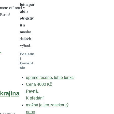
fotoapar
moto off road v
átů
a
Bosně
objektiv
ů
a
mnoho
dalších
výhod.
.
Posledn
í
koment
áře
uprime receno, tuhle funkci
Cena 4000 Kč
Pevná.
krajina
K předání
možná je jen zaseknutý
nebo
Rešovské