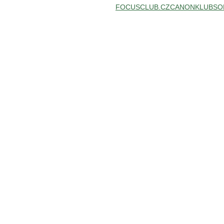
FOCUSCLUB.CZ
CANONKLUB
SO