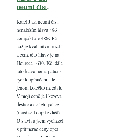
neumí číst,
Karel J asi neumí číst,
nenabízím hlavu 486
compakt ale 486CR2
což je kvalitativní rozdíl
a cena této hlavy je na
Heuréce 1630,-Kč, dále
tato hlava nemá patici s
rychloupínačem, ale
jenom kolečko na závit.
V mojí ceně je i kovová
destička do této patice
(musí se koupit zvlášť).
U stavivu jsem vycházel
z průměrné ceny opět