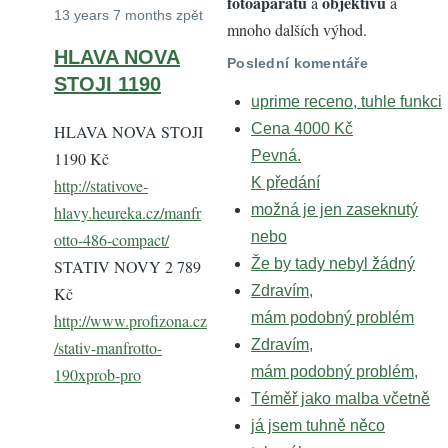
fotoaparátů
objektivů
a
a
13 years 7 months zpět
mnoho dalších výhod.
HLAVA NOVA
Poslední komentáře
STOJI 1190
uprime receno, tuhle funkci
Cena 4000 Kč
HLAVA NOVA STOJI
Pevná.
1190 Kč
K předání
http://stativove-
možná je jen zaseknutý
hlavy.heureka.cz/manfr
nebo
otto-486-compact/
Že by tady nebyl žádný
STATIV NOVY 2 789
Zdravím,
Kč
mám podobný problém
http://www.profizona.cz
Zdravím,
/stativ-manfrotto-
mám podobný problém,
190xprob-pro
Téměř jako malba včetně
já jsem tuhně něco