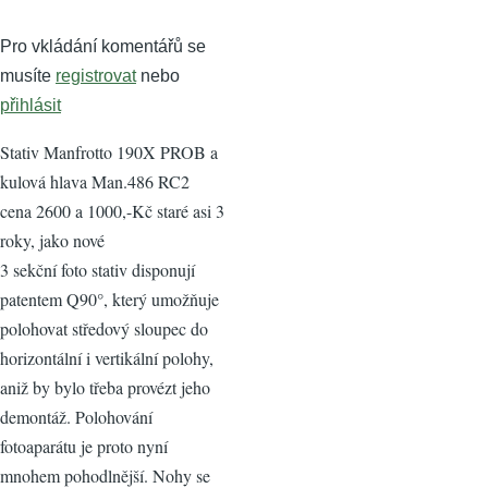
Pro vkládání komentářů se
musíte
registrovat
nebo
přihlásit
Stativ Manfrotto 190X PROB a
kulová hlava Man.486 RC2
cena 2600 a 1000,-Kč staré asi 3
roky, jako nové
3 sekční foto stativ disponují
patentem Q90°, který umožňuje
polohovat středový sloupec do
horizontální i vertikální polohy,
aniž by bylo třeba provézt jeho
demontáž. Polohování
fotoaparátu je proto nyní
mnohem pohodlnější. Nohy se