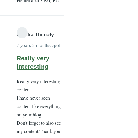
Heuréka za 3590,-Kč.
Sandra Thimoty
7 years 3 months zpět
Really very
interesting
Really very interesting
content.
I have never seen
content like everything
on your blog.
Don't forget to also see
my content Thank you