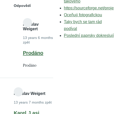
takového
Odpovědí
https://sourceforge.net/proje
Oceňuji fotografickou
Taky bych se tam rád
Miloslav
podíval
Weigert
Poslední paprsky dokreslují
13 years 6 months
zpět
In
Prodáno
reply
Prodáno
to
HLAVA
NOVA
STOJI
1190
Miloslav Weigert
by
13 years 7 months zpět
Karel.J
Karel J asi