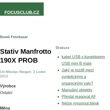
Přejít k hlavnímu obsahu
FOCUSCLUB.CZ
Drobečková
Domů
Fotobazar
navigace
Diskuze
Stativ Manfrotto
kabel USB s konektorem
190X PROB
USB mini B male
Jaký je rozdíl mezi
Od
Miloslav Weigert
, 2 Leden
2013
syntetickými a
organickými vaty?
Výrobce
Manuální objektiv
Ostatní
Přestal reagovat AF
Nelze vysunout blesk
Měna