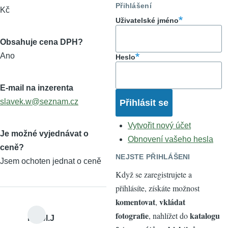
Přihlášení
Kč
Uživatelské jméno
Obsahuje cena DPH?
Ano
Heslo
E-mail na inzerenta
slavek.w@seznam.cz
Vytvořit nový účet
Je možné vyjednávat o
Obnovení vašeho hesla
ceně?
NEJSTE PŘIHLÁŠENI
Jsem ochoten jednat o ceně
Když se zaregistrujete a
přihlásíte, získáte možnost
komentovat
vkládat
,
fotografie
katalogu
, nahlížet do
Karel.J