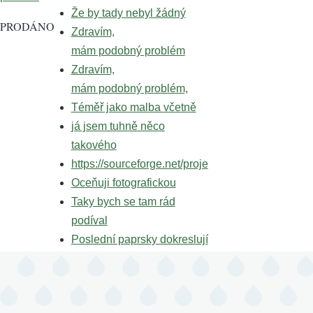
Že by tady nebyl žádný
PRODÁNO
Zdravím,
mám podobný problém
Zdravím,
mám podobný problém,
Téměř jako malba včetně
já jsem tuhně něco
takového
https://sourceforge.net/proje
Oceňuji fotografickou
Taky bych se tam rád
podíval
Poslední paprsky dokreslují