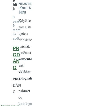
e
NEJSTE
hli
PŘIHLÁ
k
ŠENI
8
Když se
years
9
zaregistr
mont
ujete a
hs
zpět
přihlásíte
, získáte
PR
možnost
OD
komento
ÁN
vat
,
O
vkládat
fotografi
PRO
e
,
DÁN
nahlížet
O
do
katalogu