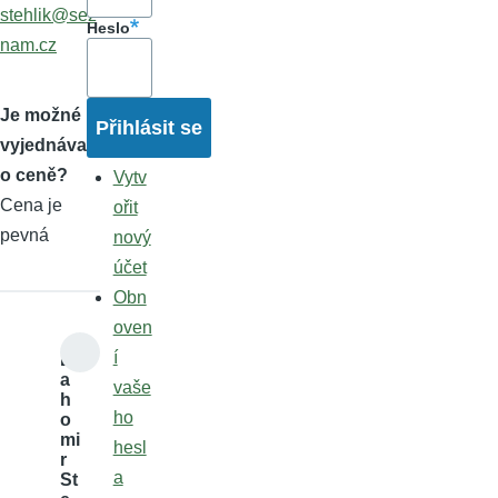
stehlik@sez
Heslo
nam.cz
Je možné
vyjednávat
o ceně?
Vytv
Cena je
ořit
pevná
nový
účet
Obn
oven
í
Dr
a
vaše
h
ho
o
mi
hesl
r
a
St