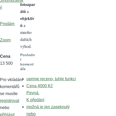
Jihomoravsk
fotoapar
ý
átů
a
objektiv
Prodám
ů
a
mnoho
dalších
Zoom
výhod.
Posledn
Cena
í
13 500
koment
áře
uprime receno, tuhle funkci
Pro vkládání
Cena 4000 Kč
komentářů
Pevná.
se musíte
K předání
registrovat
možná je jen zaseknutý
nebo
nebo
přihlásit