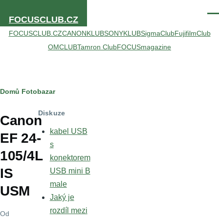
Přejít k hlavnímu obsahu
Men
FOCUSCLUB.CZ
FOCUSCLUB.CZ
CANONKLUB
SONYKLUB
SigmaClub
FujifilmClub
OMCLUB
Tamron Club
FOCUSmagazine
Drobečková
Domů
Fotobazar
navigace
Diskuze
Canon
kabel USB
EF 24-
s
105/4L
konektorem
IS
USB mini B
male
USM
Jaký je
rozdíl mezi
Od