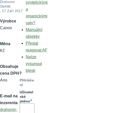
Drahomir
syntetickými
Stehlik
a
, 17 Září 2017
organickými
Výrobce
vaty?
Canon
Manuální
objektiv
Přestal
Měna
reagovat AF
Kč
Nelze
vysunout
Obsahuje
blesk
cena DPH?
Ano
Přihláše
ní
Uživatel
E-mail na
ské
jméno
inzerenta
drahomir-