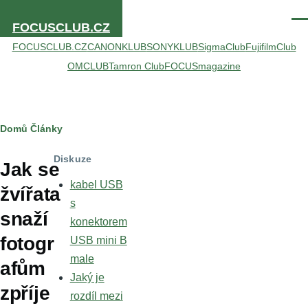
Přejít k hlavnímu obsahu
Men
FOCUSCLUB.CZ
FOCUSCLUB.CZ
CANONKLUB
SONYKLUB
SigmaClub
FujifilmClub
OMCLUB
Tamron Club
FOCUSmagazine
Drobečková
Domů
Články
navigace
Diskuze
Jak se
kabel USB
žvířata
s
snaží
konektorem
fotogr
USB mini B
male
afům
Jaký je
zpříje
rozdíl mezi