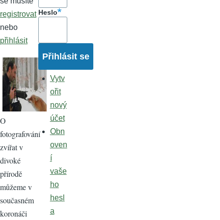
se musíte
Heslo
registrovat
nebo
přihlásit
Vytv
ořit
nový
účet
O
Obn
fotografování
oven
zvířat v
í
divoké
vaše
přírodě
ho
můžeme v
hesl
současném
a
koronáči