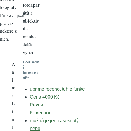
fotoapar
fotografy.
átů
a
Připravil jsem
objektiv
pro vás
ů
a
některé z
mnoho
nich.
dalších
výhod.
Posledn
A
í
n
koment
áře
i
m
uprime receno, tuhle funkci
a
Cena 4000 Kč
ls
Pevná.
i
K předání
n
možná je jen zaseknutý
t
nebo