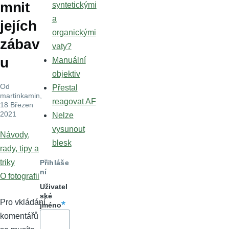
mnit
syntetickými
a
jejích
organickými
zábav
vaty?
u
Manuální
objektiv
Od
Přestal
martinkamin
,
reagovat AF
18 Březen
2021
Nelze
vysunout
Návody,
blesk
rady, tipy a
triky
Přihláše
ní
O fotografii
Uživatel
ské
Pro vkládání
jméno
komentářů