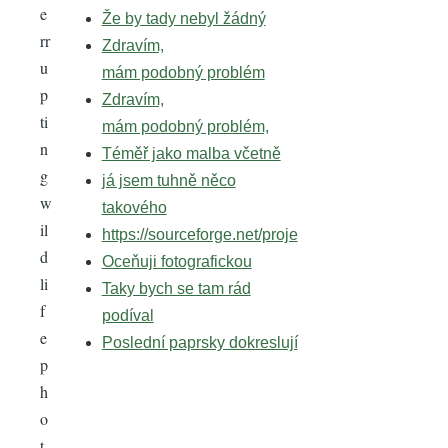
e
Že by tady nebyl žádný
rr
Zdravím,
u
mám podobný problém
p
Zdravím,
ti
mám podobný problém,
n
Téměř jako malba včetně
g
já jsem tuhně něco
w
takového
il
https://sourceforge.net/proje
d
Oceňuji fotografickou
li
Taky bych se tam rád
f
podíval
e
Poslední paprsky dokreslují
p
h
o
t