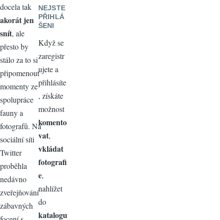
docela tak
NEJSTE
PŘIHLÁ
akorát jen
ŠENI
snít
, ale
Když se
přesto by
zaregistr
stálo za to si
ujete a
připomenout
přihlásíte
momenty ze
, získáte
spolupráce
možnost
fauny a
komento
fotografů. Na
vat
,
sociální síti
vkládat
Twitter
fotografi
proběhla
e
,
nedávno
nahlížet
zveřejňování
do
zábavných
katalogu
focení s