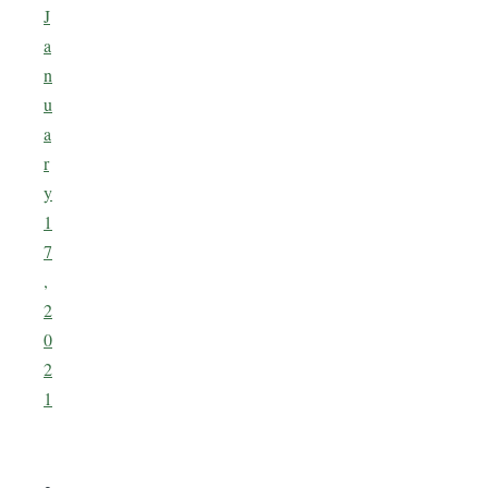
J
a
n
u
a
r
y
1
7
,
2
0
2
1