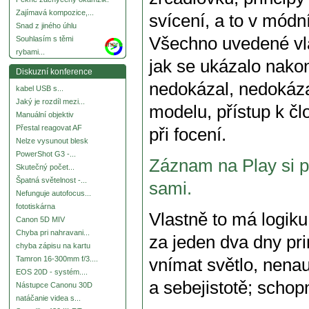
Zajímavá kompozice,...
svícení, a to v módní
Snad z jiného úhlu
Všechno uvedené vla
Souhlasím s těmi
more
rybami...
jak se ukázalo nakon
Diskuzní konference
nedokázal, nedokázal
kabel USB s...
Jaký je rozdíl mezi...
modelu, přístup k čl
Manuální objektiv
Přestal reagovat AF
při focení.
Nelze vysunout blesk
PowerShot G3 -...
Záznam na Play si pu
Skutečný počet...
Špatná světelnost -...
sami.
Nefunguje autofocus...
fototiskárna
Vlastně to má logiku
Canon 5D MIV
Chyba pri nahravani...
za jeden dva dny pri
chyba zápisu na kartu
Tamron 16-300mm f/3....
vnímat světlo, nena
EOS 20D - systém....
a sebejistotě; schopn
Nástupce Canonu 30D
natáčanie videa s...