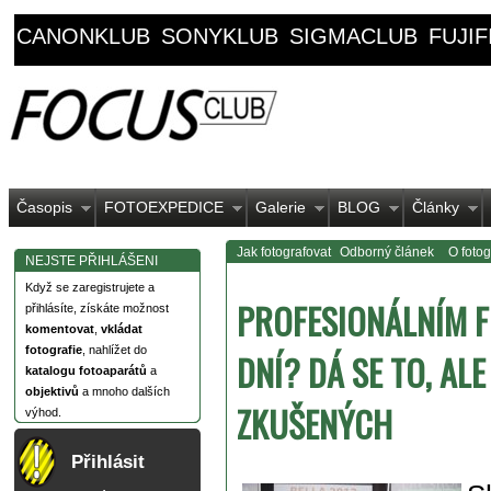
CANONKLUB
SONYKLUB
SIGMACLUB
FUJI
Časopis
FOTOEXPEDICE
Galerie
BLOG
Články
Jak fotografovat
Odborný článek
O fotog
NEJSTE PŘIHLÁŠENI
Když se zaregistrujete a
PROFESIONÁLNÍM 
přihlásíte, získáte možnost
komentovat
,
vkládat
fotografie
, nahlížet do
DNÍ? DÁ SE TO, AL
katalogu fotoaparátů
a
objektivů
a mnoho dalších
ZKUŠENÝCH
výhod.
Přihlásit