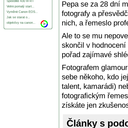
Speedlite 430 III-RT
Pepa se za 28 dní mě
Velmi pomalý start...
fotografy a přesvědči
Vyměnit Canon EOS...
Jak se starat o...
nich, a řemeslo profe
objektívy na canon...
Ale to se mu nepovedl
skončil v hodnocení 
pořad zajímavé shlé
Fotografem glamour 
sebe někoho, kdo jej
talent, kamarádi) ne
fotografickým řemesl
získáte jen zkušenost
Články s po