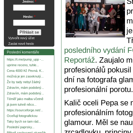
S
Jméno:
*
pr
Heslo:
*
m
j
T
Vytvořit nový účet
Zaslat nové heslo
posledního vydání F
Poslední komentáře
Reportáž
. Zaujalo m
https://t.me/pump_upp -...
uprime receno, tuhle...
profesionálů pokusil
Cena 4000 Kč Pevná. K...
možná je jen zaseknutý...
dní na fotografa gl
Že by tady nebyl žádný
profesionální porotu.
Zdravím, mám podobný...
Zdravím, mám podobný...
Téměř jako malba včetně
Kalič oceli Pepa se 
já jsem tuhně něco...
profesionálním foto
https://sourceforge.net/...
Oceňuji fotografickou
glamour. Měl se nauč
Taky bych se tam rád...
Poslední paprsky...
zrcadlovku, principy
Pěkně zachycený okamžik.