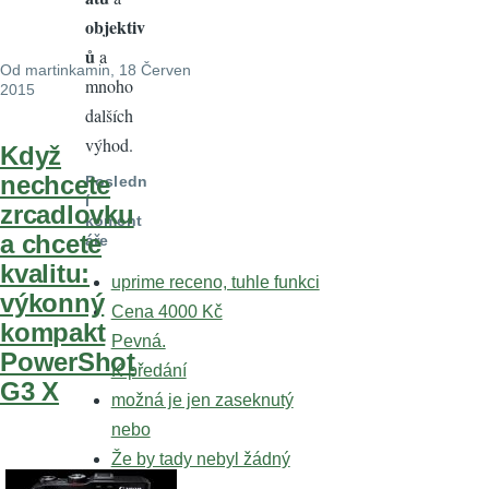
objektiv
ů
a
Od
martinkamin
, 18 Červen
mnoho
2015
dalších
výhod.
Když
nechcete
Posledn
í
zrcadlovku
koment
a chcete
áře
kvalitu:
uprime receno, tuhle funkci
výkonný
Cena 4000 Kč
kompakt
Pevná.
PowerShot
K předání
G3 X
možná je jen zaseknutý
nebo
Že by tady nebyl žádný
Zdravím,