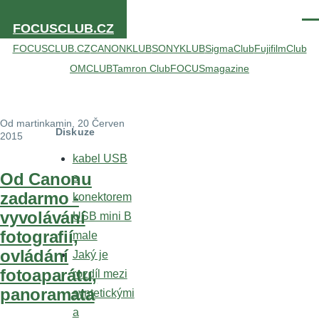
Přejít k hlavnímu obsahu
Men
FOCUSCLUB.CZ
FOCUSCLUB.CZ
CANONKLUB
SONYKLUB
SigmaClub
FujifilmClub
OMCLUB
Tamron Club
FOCUSmagazine
Od
martinkamin
, 20 Červen
Diskuze
2015
kabel USB
Od Canonu
s
zadarmo -
konektorem
vyvolávání
USB mini B
fotografií,
male
ovládání
Jaký je
fotoaparátu,
rozdíl mezi
panoramata
syntetickými
a