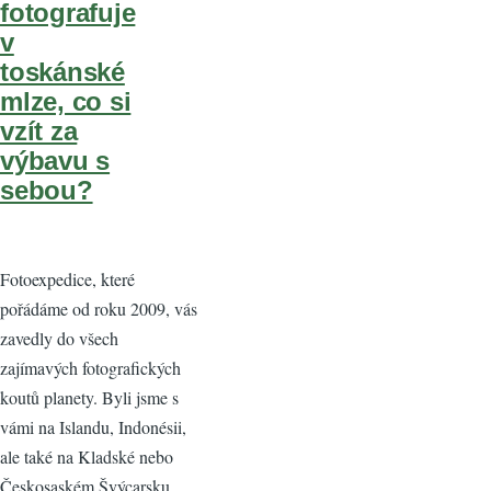
fotografuje
v
toskánské
mlze, co si
vzít za
výbavu s
sebou?
Fotoexpedice, které
pořádáme od roku 2009, vás
zavedly do všech
zajímavých fotografických
koutů planety. Byli jsme s
vámi na Islandu, Indonésii,
ale také na Kladské nebo
Českosaském Švýcarsku.