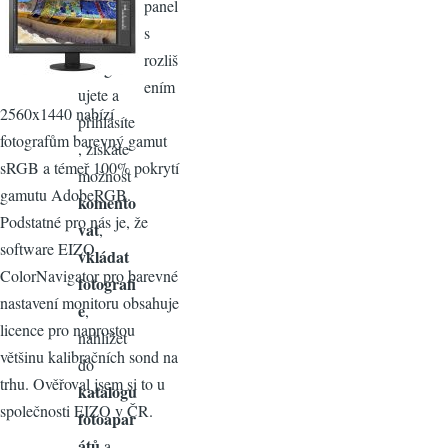
panel
ŠENI
s
Když se
rozliš
zaregistr
ením
ujete a
2560x1440 nabízí
přihlásíte
fotografům barevný gamut
, získáte
sRGB a témeř 100% pokrytí
možnost
gamutu AdobeRGB.
komento
Podstatné pro nás je, že
vat
,
software EIZO
vkládat
ColorNavigator pro barevné
fotografi
nastavení monitoru obsahuje
e
,
licence pro naprostou
nahlížet
většinu kalibračních sond na
do
trhu. Ověřoval jsem si to u
katalogu
společnosti EIZO v ČR.
fotoapar
átů
a