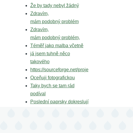
Že by tady nebyl žádný
Zdravím,
mám podobný problém
Zdravím,
mám podobný problém,
Téměř jako malba včetně
já jsem tuhně něco
takového
https://sourceforge.net/proje
Oceňuji fotografickou
Taky bych se tam rád
podíval
Poslední paprsky dokreslují