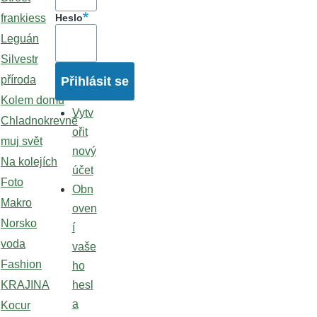
frankiess
Heslo
Leguán
Silvestr
příroda
Kolem domu
Vytv
Chladnokrevné
ořit
muj svět
nový
Na kolejích
účet
Foto
Obn
Makro
oven
Norsko
í
voda
vaše
Fashion
ho
KRAJINA
hesl
a
Kocur