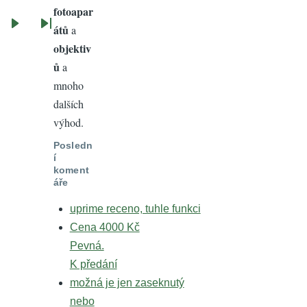
Stránka
fotoapar
átů
a
Následující
Poslední
objektiv
stránka
stránka
ů
a
mnoho
dalších
výhod.
Posledn
í
koment
áře
uprime receno, tuhle funkci
Cena 4000 Kč
Pevná.
K předání
možná je jen zaseknutý
nebo