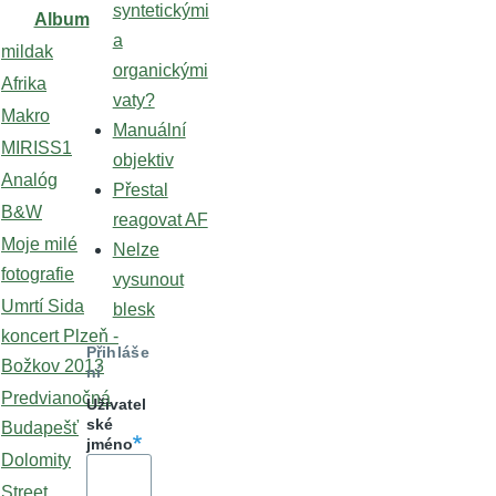
syntetickými
Album
a
mildak
organickými
Afrika
vaty?
Makro
Manuální
MIRISS1
objektiv
Analóg
Přestal
B&W
reagovat AF
Moje milé
Nelze
fotografie
vysunout
Umrtí Sida
blesk
koncert Plzeň -
Přihláše
Božkov 2013
ní
Predvianočná
Uživatel
ské
Budapešť
jméno
Dolomity
Street