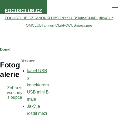
Přejít k hlavnímu obsahu
Men
FOCUSCLUB.CZ
FOCUSCLUB.CZ
CANONKLUB
SONYKLUB
SigmaClub
FujifilmClub
OMCLUB
Tamron Club
FOCUSmagazine
Drobečková
Domů
navigace
Diskuze
Fotog
kabel USB
alerie
s
konektorem
Zobrazit
USB mini B
všechny
sloupce
male
Jaký je
rozdíl mezi