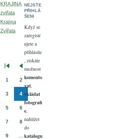
KRAJINA
NEJSTE
PŘIHLÁ
zvířata
ŠENI
Krajina
Když se
Zvířata
zaregistr
ujete a
přihlásíte
, získáte
možnost
Pagination
First
Předchozí
komento
page
stránka
1
2
Stránka
Stránka
vat
,
vkládat
3
4
Stránka
Stránka
fotografi
5
6
e
,
Stránka
Stránka
nahlížet
7
8
Stránka
Stránka
do
katalogu
9
…