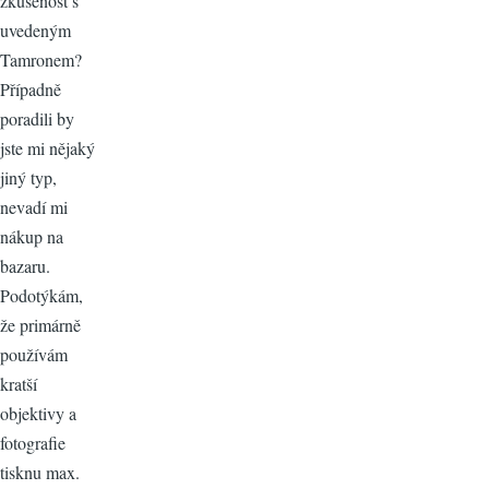
zkušenost s
uvedeným
Tamronem?
Případně
poradili by
jste mi nějaký
jiný typ,
nevadí mi
nákup na
bazaru.
Podotýkám,
že primárně
používám
kratší
objektivy a
fotografie
tisknu max.