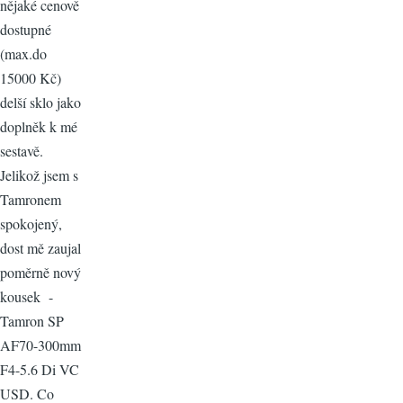
nějaké cenově
dostupné
(max.do
15000 Kč)
delší sklo jako
doplněk k mé
sestavě.
Jelikož jsem s
Tamronem
spokojený,
dost mě zaujal
poměrně nový
kousek -
Tamron SP
AF70-300mm
F4-5.6 Di VC
USD. Co