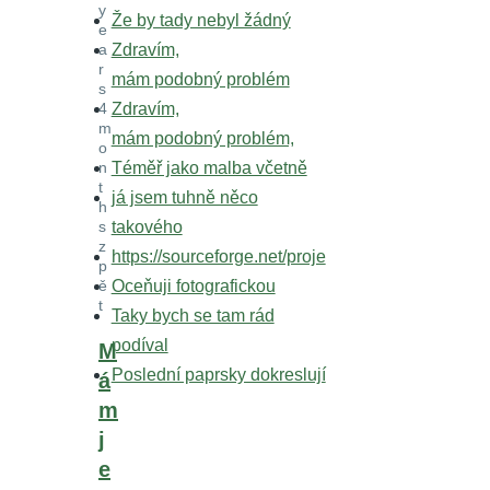
y
Že by tady nebyl žádný
e
a
Zdravím,
r
mám podobný problém
s
4
Zdravím,
m
mám podobný problém,
o
n
Téměř jako malba včetně
t
já jsem tuhně něco
h
s
takového
z
https://sourceforge.net/proje
p
ě
Oceňuji fotografickou
t
Taky bych se tam rád
podíval
In
M
Poslední paprsky dokreslují
reply
á
to
m
Tamron
j
-
e