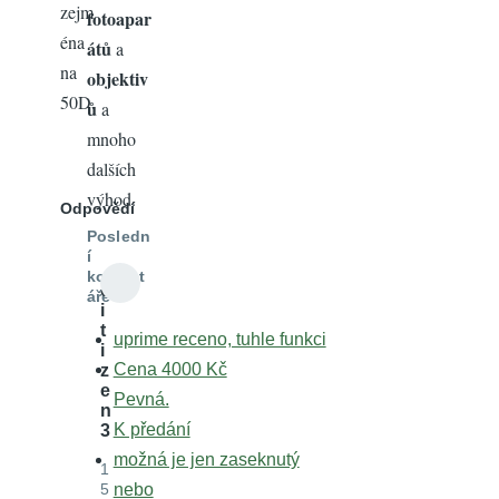
zejm
fotoapar
éna
átů
a
na
objektiv
50D.
ů
a
mnoho
dalších
výhod.
Odpovědí
Posledn
í
koment
c
áře
i
t
uprime receno, tuhle funkci
i
Cena 4000 Kč
z
e
Pevná.
n
K předání
3
možná je jen zaseknutý
1
5
nebo