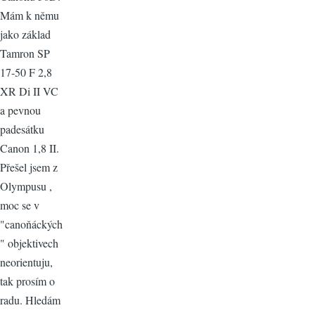
Mám k němu
jako základ
Tamron SP
17-50 F 2,8
XR Di II VC
a pevnou
padesátku
Canon 1,8 II.
Přešel jsem z
Olympusu ,
moc se v
"canoňáckých
" objektivech
neorientuju,
tak prosím o
radu. Hledám