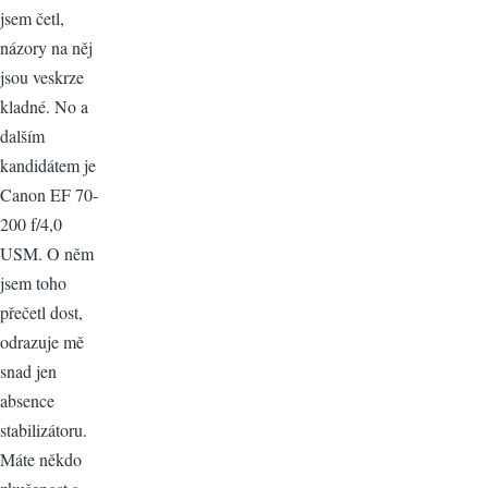
jsem četl,
názory na něj
jsou veskrze
kladné. No a
dalším
kandidátem je
Canon EF 70-
200 f/4,0
USM. O něm
jsem toho
přečetl dost,
odrazuje mě
snad jen
absence
stabilizátoru.
Máte někdo