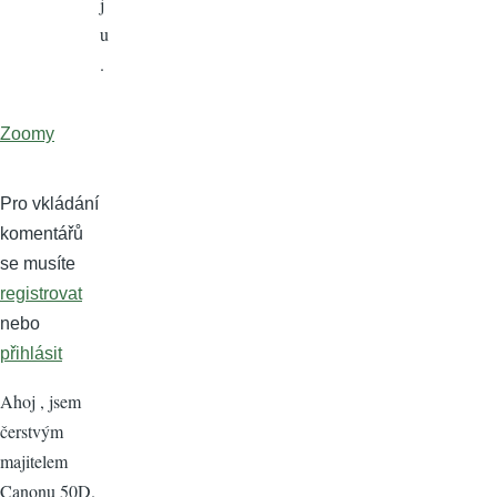
j
u
.
Zoomy
Pro vkládání
komentářů
se musíte
registrovat
nebo
přihlásit
Ahoj , jsem
čerstvým
majitelem
Canonu 50D.