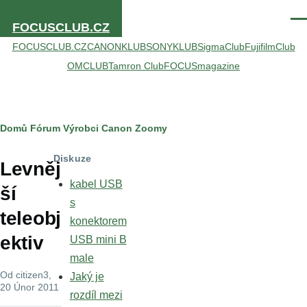
Přejít k hlavnímu obsahu
Men
FOCUSCLUB.CZ
FOCUSCLUB.CZ
CANONKLUB
SONYKLUB
SigmaClub
FujifilmClub
OMCLUB
Tamron Club
FOCUSmagazine
Drobečková
Domů
Fórum
Výrobci
Canon
Zoomy
navigace
Diskuze
Levněj
kabel USB
ší
s
teleobj
konektorem
ektiv
USB mini B
male
Od
citizen3
,
Jaký je
20 Únor 2011
rozdíl mezi