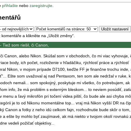
e
přihlašte
nebo
zaregistrujte
.
mentářů
t komentáře a klikněte na „Uložit změny“.
--
Tiež som riešil, či Canon,
, či Canon, alebo Nikon. Skúšal som v obchodoch, čo mi viac vyhovuje, 
triace body, ich počet, rozloženie v hľadáčiku, rýchlosť práce a rýchlosť
hral Nikon, v mojom prípade D7100, keďže FF je finančne trochu inde,
iť"... Ešte som uvažoval aj nad Pentaxom, ten som ale nedržal v ruke, 
odoch nemali... som spokojný, poskytuje mi všetko, čo potrebujem, ak
o ňom info, že má problém s externým bleskom... to neviem posúdiť, zat
 menu a ľavý mikrofón pri točení videa piští, čo bude ale asi chyba mô
tegórii je to od Nikonu momentálne top... vraj má Nikon vyšší DR na čip
ký Canon a fotky z neho idú celkom fajn, rozhodnutie bude skôr o tom,
je a ešte by mohlo byť zaujímavé, ak má niekto v tvojom okolí rovnakú 
dne vedeli požičať objektívy...