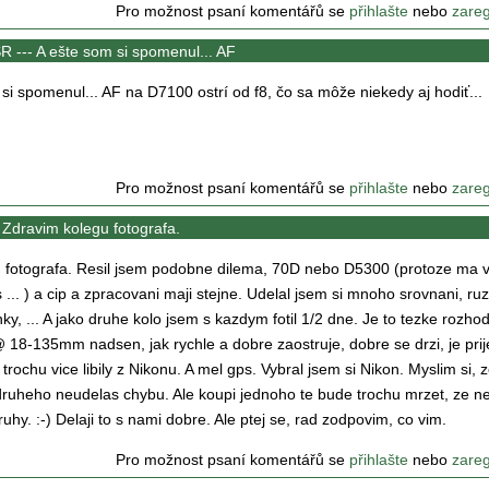
Pro možnost psaní komentářů se
přihlašte
nebo
zareg
R ---
A ešte som si spomenul... AF
si spomenul... AF na D7100 ostrí od f8, čo sa môže niekedy aj hodiť...
Pro možnost psaní komentářů se
přihlašte
nebo
zareg
-
Zdravim kolegu fotografa.
 fotografa. Resil jsem podobne dilema, 70D nebo D5300 (protoze ma v
ps ... ) a cip a zpracovani maji stejne. Udelal jsem si mnoho srovnani, ru
ky, ... A jako druhe kolo jsem s kazdym fotil 1/2 dne. Je to tezke rozhod
18-135mm nadsen, jak rychle a dobre zaostruje, dobre se drzi, je pri
 trochu vice libily z Nikonu. A mel gps. Vybral jsem si Nikon. Myslim si, 
ruheho neudelas chybu. Ale koupi jednoho te bude trochu mrzet, ze n
ruhy. :-) Delaji to s nami dobre. Ale ptej se, rad zodpovim, co vim.
Pro možnost psaní komentářů se
přihlašte
nebo
zareg