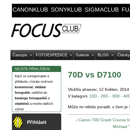
CANONKLUB
SONYKLUB
SIGMACLUB
FU
Časopis
FOTOEXPEDICE
Galerie
BLOG
Články
NEJSTE PŘIHLÁŠENI
70D vs D7100
Když se zaregistrujete a
přihlásíte, získáte možnost
komentovat
,
vkládat
Vložil/a ahasver, 12 Květen, 2014
fotografie
, nahlížet do
V kategorii
10D - 20D - 30D - 40D
katalogu fotoaparátů
a
objektivů
a mnoho dalších
Může mi někdo poradit, v čem je
výhod.
‹ Canon 70D Crash Course f
Přihlásit
Michael 