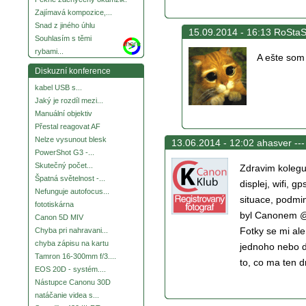
Zajímavá kompozice,...
Snad z jiného úhlu
15.09.2014 - 16:13 RoStaS
Souhlasím s těmi
more
rybami...
A ešte som 
Diskuzní konference
kabel USB s...
Jaký je rozdíl mezi...
Manuální objektiv
Přestal reagovat AF
Nelze vysunout blesk
13.06.2014 - 12:02 ahasver --
PowerShot G3 -...
Skutečný počet...
Zdravim kolegu
Špatná světelnost -...
displej, wifi, g
Nefunguje autofocus...
situace, podmin
fototiskárna
byl Canonem @ 
Canon 5D MIV
Fotky se mi ale
Chyba pri nahravani...
chyba zápisu na kartu
jednoho nebo d
Tamron 16-300mm f/3....
to, co ma ten d
EOS 20D - systém....
Nástupce Canonu 30D
natáčanie videa s...