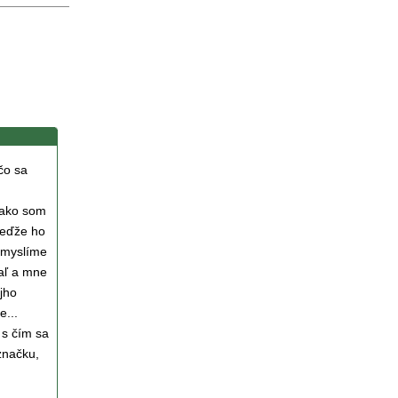
čo sa
 ako som
keďže ho
 myslíme
iaľ a mne
jho
e...
 s čím sa
značku,