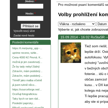
Jméno:
*
Pro možnost psaní komentářů s
Volby prohlížení ko
Heslo:
*
Vyberte si, jak chcete zobrazova
Vytvořit nový účet
Zaslat nové heslo
15.09.2014 - 16:02 RoStaSR -
Poslední komentáře
Tiež som riešil
https://t.me/pump_upp -...
lepšie drží. Os
uprime receno, tuhle...
autofokusu. Vy
Cena 4000 Kč Pevná. K...
možná je jen zaseknutý...
ochotný "uvoľn
Že by tady nebyl žádný
v bežných obch
Zdravím, mám podobný...
fotenie... idú 
Zdravím, mám podobný...
občas zamrzol v
Téměř jako malba včetně
kusu... v DX ka
já jsem tuhně něco...
https://sourceforge.net/...
kolega má neja
Oceňuji fotografickou
Ti lepšie pracu
Taky bych se tam rád...
aby ste si prípa
Poslední paprsky...
Pěkně zachycený okamžik.