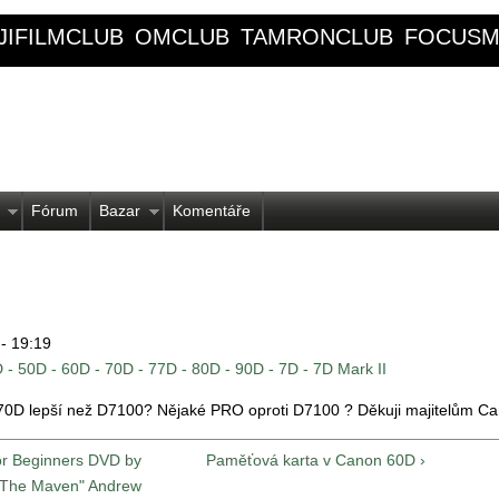
JIFILMCLUB
OMCLUB
TAMRONCLUB
FOCUSM
Fórum
Bazar
Komentáře
 - 19:19
 - 50D - 60D - 70D - 77D - 80D - 90D - 7D - 7D Mark II
 70D lepší než D7100? Nějaké PRO oproti D7100 ? Děkuji majitelům C
or Beginners DVD by
Paměťová karta v Canon 60D ›
"The Maven" Andrew