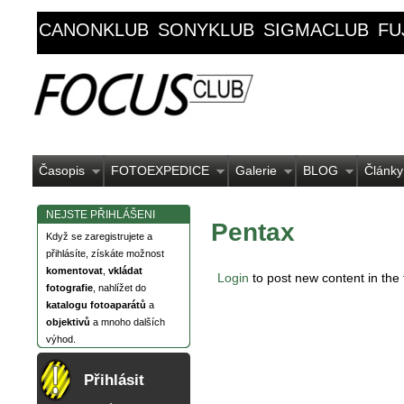
CANONKLUB
SONYKLUB
SIGMACLUB
FU
Časopis
FOTOEXPEDICE
Galerie
BLOG
Články
NEJSTE PŘIHLÁŠENI
Pentax
Když se zaregistrujete a
přihlásíte, získáte možnost
komentovat
,
vkládat
Login
to post new content in the
fotografie
, nahlížet do
katalogu fotoaparátů
a
objektivů
a mnoho dalších
výhod.
Přihlásit