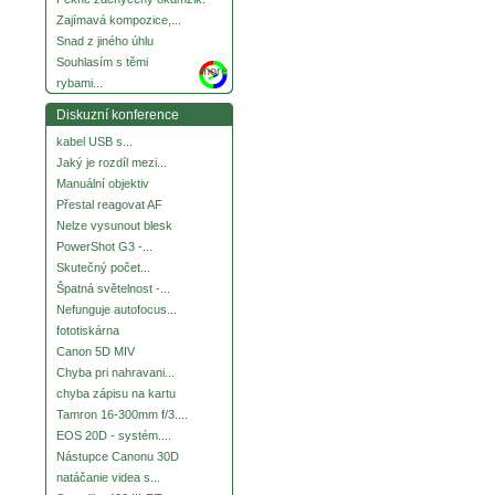
Zajímavá kompozice,...
Snad z jiného úhlu
Souhlasím s těmi
more
rybami...
Diskuzní konference
kabel USB s...
Jaký je rozdíl mezi...
Manuální objektiv
Přestal reagovat AF
Nelze vysunout blesk
PowerShot G3 -...
Skutečný počet...
Špatná světelnost -...
Nefunguje autofocus...
fototiskárna
Canon 5D MIV
Chyba pri nahravani...
chyba zápisu na kartu
Tamron 16-300mm f/3....
EOS 20D - systém....
Nástupce Canonu 30D
natáčanie videa s...