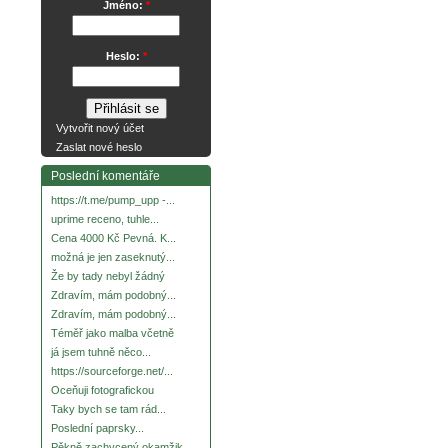
Jméno:
*
Heslo:
*
Vytvořit nový účet
Zaslat nové heslo
Poslední komentáře
https://t.me/pump_upp -...
uprime receno, tuhle...
Cena 4000 Kč Pevná. K...
možná je jen zaseknutý...
Že by tady nebyl žádný
Zdravím, mám podobný...
Zdravím, mám podobný...
Téměř jako malba včetně
já jsem tuhně něco...
https://sourceforge.net/...
Oceňuji fotografickou
Taky bych se tam rád...
Poslední paprsky...
Pěkně zachycený okamžik.