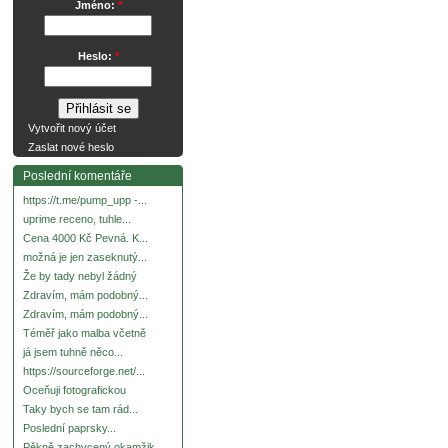
Jméno:
*
Heslo:
*
Vytvořit nový účet
Zaslat nové heslo
Poslední komentáře
https://t.me/pump_upp -...
uprime receno, tuhle...
Cena 4000 Kč Pevná. K...
možná je jen zaseknutý...
Že by tady nebyl žádný
Zdravím, mám podobný...
Zdravím, mám podobný...
Téměř jako malba včetně
já jsem tuhně něco...
https://sourceforge.net/...
Oceňuji fotografickou
Taky bych se tam rád...
Poslední paprsky...
Pěkně zachycený okamžik.