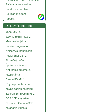
Zajímavá kompozice,...
Snad z jiného úhlu
Souhlasím s těmi
more
rybami...
Diskuzní konference
kabel USB s...
Jaký je rozdíl mezi...
Manuální objektiv
Přestal reagovat AF
Nelze vysunout blesk
PowerShot G3 -...
Skutečný počet...
Špatná světelnost -...
Nefunguje autofocus...
fototiskárna
Canon 5D MIV
Chyba pri nahravani...
chyba zápisu na kartu
Tamron 16-300mm f/3....
EOS 20D - systém....
Nástupce Canonu 30D
natáčanie videa s...