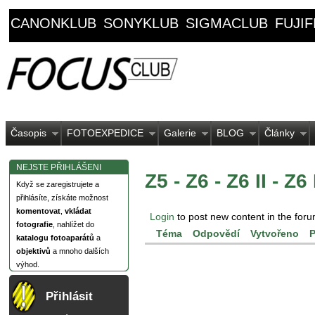
CANONKLUB
SONYKLUB
SIGMACLUB
FUJI
Časopis
FOTOEXPEDICE
Galerie
BLOG
Články
NEJSTE PŘIHLÁŠENI
Z5 - Z6 - Z6 II - Z6 I
Když se zaregistrujete a
přihlásíte, získáte možnost
komentovat
,
vkládat
Login
to post new content in the foru
fotografie
, nahlížet do
Téma
Odpovědí
Vytvořeno
P
katalogu fotoaparátů
a
objektivů
a mnoho dalších
výhod.
Přihlásit