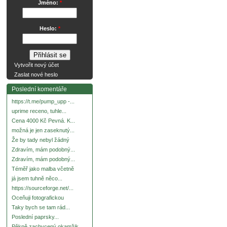
Jméno:
*
Heslo:
*
Vytvořit nový účet
Zaslat nové heslo
Poslední komentáře
https://t.me/pump_upp -...
uprime receno, tuhle...
Cena 4000 Kč Pevná. K...
možná je jen zaseknutý...
Že by tady nebyl žádný
Zdravím, mám podobný...
Zdravím, mám podobný...
Téměř jako malba včetně
já jsem tuhně něco...
https://sourceforge.net/...
Oceňuji fotografickou
Taky bych se tam rád...
Poslední paprsky...
Pěkně zachycený okamžik.