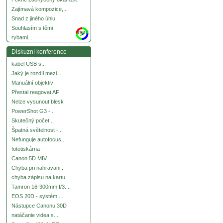
Zajímavá kompozice,...
Snad z jiného úhlu
Souhlasím s těmi
more
rybami...
Diskuzní konference
kabel USB s...
Jaký je rozdíl mezi...
Manuální objektiv
Přestal reagovat AF
Nelze vysunout blesk
PowerShot G3 -...
Skutečný počet...
Špatná světelnost -...
Nefunguje autofocus...
fototiskárna
Canon 5D MIV
Chyba pri nahravani...
chyba zápisu na kartu
Tamron 16-300mm f/3....
EOS 20D - systém....
Nástupce Canonu 30D
natáčanie videa s...