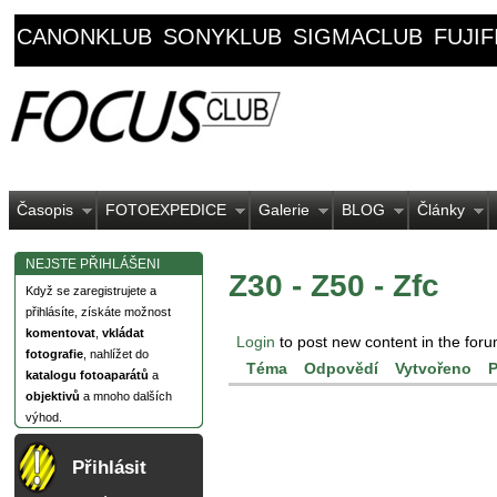
CANONKLUB
SONYKLUB
SIGMACLUB
FUJI
Časopis
FOTOEXPEDICE
Galerie
BLOG
Články
NEJSTE PŘIHLÁŠENI
Z30 - Z50 - Zfc
Když se zaregistrujete a
přihlásíte, získáte možnost
komentovat
,
vkládat
Login
to post new content in the foru
fotografie
, nahlížet do
Téma
Odpovědí
Vytvořeno
P
katalogu fotoaparátů
a
objektivů
a mnoho dalších
výhod.
Přihlásit