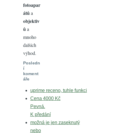
fotoapar
átů
a
objektiv
ů
a
mnoho
dalších
výhod.
Posledn
í
koment
áře
uprime receno, tuhle funkci
Cena 4000 Kč
Pevná.
K předání
možná je jen zaseknutý
nebo