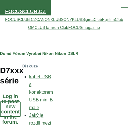
Přejít k hlavnímu obsahu
Men
FOCUSCLUB.CZ
FOCUSCLUB.CZ
CANONKLUB
SONYKLUB
SigmaClub
FujifilmClub
OMCLUB
Tamron Club
FOCUSmagazine
Drobečková
Domů
Fórum
Výrobci
Nikon
Nikon DSLR
navigace
Diskuze
D7xxx
kabel USB
série
s
konektorem
Log in
USB mini B
to post
new
male
content
Jaký je
in the
forum.
rozdíl mezi