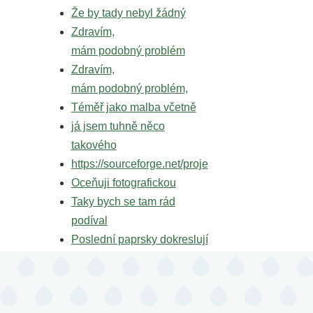
Že by tady nebyl žádný
Zdravím,
mám podobný problém
Zdravím,
mám podobný problém,
Téměř jako malba včetně
já jsem tuhně něco
takového
https://sourceforge.net/proje
Oceňuji fotografickou
Taky bych se tam rád
podíval
Poslední paprsky dokreslují