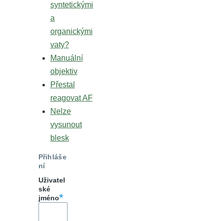
syntetickými
a
organickými
vaty?
Manuální
objektiv
Přestal
reagovat AF
Nelze
vysunout
blesk
Přihláše
ní
Uživatel
ské
jméno