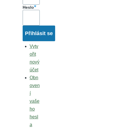
Heslo
Vytv
ořit
nový
účet
Obn
oven
í
vaše
ho
hesl
a