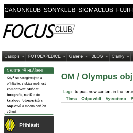
CANONKLUB
SONYKLUB
SIGMACLUB
FUJI
Časopis
FOTOEXPEDICE
Galerie
BLOG
Články
NEJSTE PŘIHLÁŠENI
OM / Olympus obj
Když se zaregistrujete a
přihlásíte, získáte možnost
komentovat
,
vkládat
Login
to post new content in the foru
fotografie
, nahlížet do
Téma
Odpovědí
Vytvořeno
P
katalogu fotoaparátů
a
objektivů
a mnoho dalších
výhod.
Přihlásit