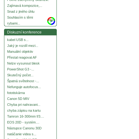
Zajímavá kompozice,...
Snad z jiného úhlu
Souhlasím s těmi
more
rybami...
Diskuzní konference
kabel USB s...
Jaký je rozdíl mezi...
Manuální objektiv
Přestal reagovat AF
Nelze vysunout blesk
PowerShot G3 -...
Skutečný počet...
Špatná světelnost -...
Nefunguje autofocus...
fototiskárna
Canon 5D MIV
Chyba pri nahravani...
chyba zápisu na kartu
Tamron 16-300mm f/3....
EOS 20D - systém....
Nástupce Canonu 30D
natáčanie videa s...