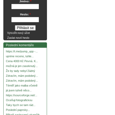
Jméno:
*
Heslo:
*
Vytvořit nový účet
Zaslat nové heslo
Poslední komentáře
https://t.me/pump_upp -...
uprime receno, tuhle...
Cena 4000 Kč Pevná. K...
možná je jen zaseknutý...
Že by tady nebyl žádný
Zdravím, mám podobný...
Zdravím, mám podobný...
Téměř jako malba včetně
já jsem tuhně něco...
https://sourceforge.net/...
Oceňuji fotografickou
Taky bych se tam rád...
Poslední paprsky...
Pěkně zachycený okamžik.