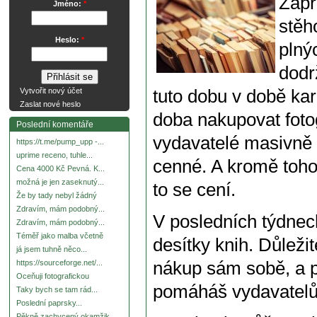
Zapř
Jméno:
*
stěh
Heslo:
*
plný
dodr
tuto dobu v době kara
Vytvořit nový účet
Zaslat nové heslo
doba nakupovat fotog
Poslední komentáře
vydavatelé masivně zl
https://t.me/pump_upp -...
uprime receno, tuhle...
cenné. A kromě toho
Cena 4000 Kč Pevná. K...
možná je jen zaseknutý...
to se cení.
Že by tady nebyl žádný
Zdravím, mám podobný...
V posledních týdnec
Zdravím, mám podobný...
Téměř jako malba včetně
desítky knih. Důleži
já jsem tuhně něco...
nákup sám sobě, a po
https://sourceforge.net/...
Oceňuji fotografickou
pomáháš vydavatelů
Taky bych se tam rád...
Poslední paprsky...
Pěkně zachycený okamžik.