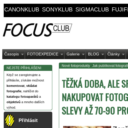
CANONKLUB
SONYKLUB
SIGMACLUB
FUJI
Časopis
FOTOEXPEDICE
Galerie
BLOG
Články
Nové fotoprodukty
Jak publikovat fotograf
NEJSTE PŘIHLÁŠENI
Když se zaregistrujete a
TĚŽKÁ DOBA, ALE 
přihlásíte, získáte možnost
komentovat
,
vkládat
fotografie
, nahlížet do
NAKUPOVAT FOTOGR
katalogu fotoaparátů
a
objektivů
a mnoho dalších
SLEVY AŽ 70-90 P
výhod.
Přihlásit