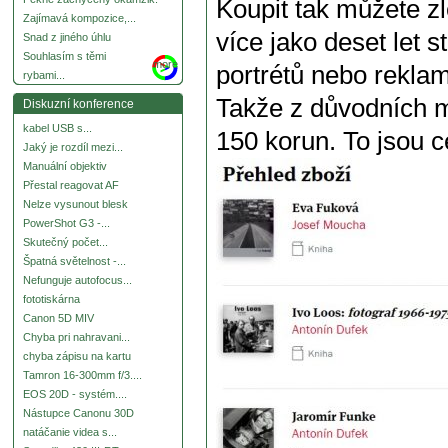
Koupit tak můžete zl
Zajímavá kompozice,...
více jako deset let 
Snad z jiného úhlu
Souhlasím s těmi
more
portrétů nebo reklam
rybami...
Takže z důvodních m
Diskuzní konference
kabel USB s...
150 korun. To jsou c
Jaký je rozdíl mezi...
Manuální objektiv
Přestal reagovat AF
Nelze vysunout blesk
PowerShot G3 -...
Skutečný počet...
Špatná světelnost -...
Nefunguje autofocus...
fototiskárna
Canon 5D MIV
Chyba pri nahravani...
chyba zápisu na kartu
Tamron 16-300mm f/3....
EOS 20D - systém....
Nástupce Canonu 30D
natáčanie videa s...