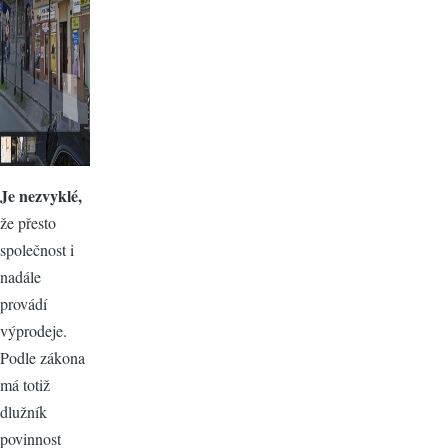
Je nezvyklé,
že přesto
společnost i
nadále
provádí
výprodeje.
Podle zákona
má totiž
dlužník
povinnost