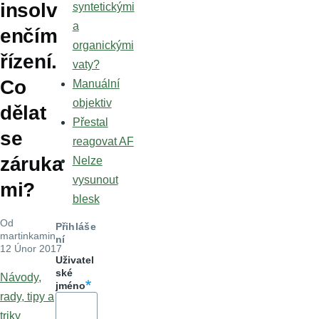
insolv
syntetickými
a
enčím
organickými
řízení.
vaty?
Co
Manuální
objektiv
dělat
Přestal
se
reagovat AF
záruka
Nelze
vysunout
mi?
blesk
Od
Přihláše
martinkamin
,
ní
12 Únor 2017
Uživatel
ské
Návody,
jméno
rady, tipy a
triky