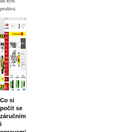
ale nyní
prodává.
Co si
počít se
záručním
i
opravami