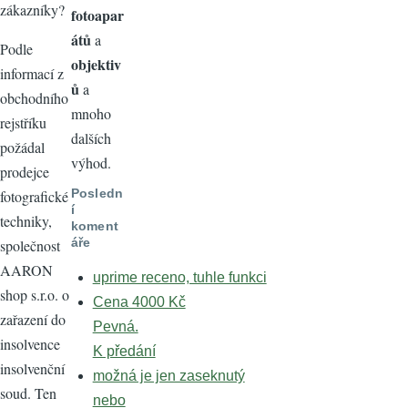
zákazníky?
fotoapar
átů
a
Podle
objektiv
informací z
ů
a
obchodního
mnoho
rejstříku
dalších
požádal
výhod.
prodejce
Posledn
fotografické
í
techniky,
koment
áře
společnost
AARON
uprime receno, tuhle funkci
shop s.r.o. o
Cena 4000 Kč
zařazení do
Pevná.
insolvence
K předání
insolvenční
možná je jen zaseknutý
soud. Ten
nebo