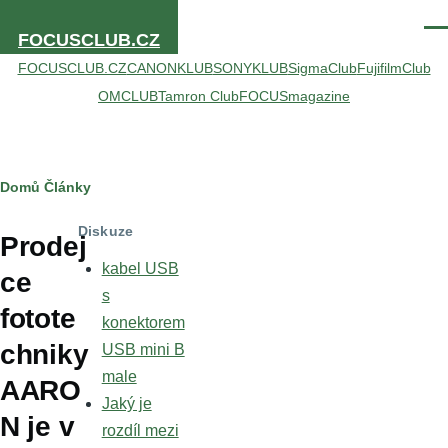
Přejít k hlavnímu obsahu
Men
FOCUSCLUB.CZ
FOCUSCLUB.CZ
CANONKLUB
SONYKLUB
SigmaClub
FujifilmClub
OMCLUB
Tamron Club
FOCUSmagazine
Drobečková
Domů
Články
navigace
Diskuze
Prodej
kabel USB
ce
s
fotote
konektorem
chniky
USB mini B
male
AARO
Jaký je
N je v
rozdíl mezi