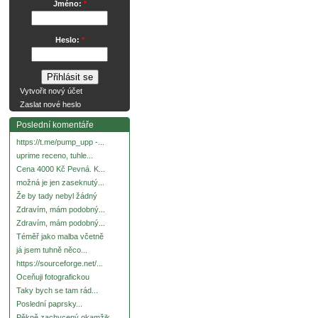
Jméno:
*
Heslo:
*
Vytvořit nový účet
Zaslat nové heslo
Poslední komentáře
https://t.me/pump_upp -...
uprime receno, tuhle...
Cena 4000 Kč Pevná. K...
možná je jen zaseknutý...
Že by tady nebyl žádný
Zdravím, mám podobný...
Zdravím, mám podobný...
Téměř jako malba včetně
já jsem tuhně něco...
https://sourceforge.net/...
Oceňuji fotografickou
Taky bych se tam rád...
Poslední paprsky...
Pěkně zachycený okamžik.