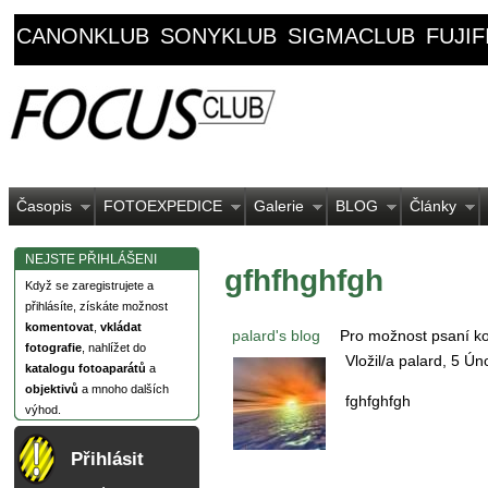
CANONKLUB
SONYKLUB
SIGMACLUB
FUJI
Časopis
FOTOEXPEDICE
Galerie
BLOG
Články
NEJSTE PŘIHLÁŠENI
gfhfhghfgh
Když se zaregistrujete a
přihlásíte, získáte možnost
komentovat
,
vkládat
palard's blog
Pro možnost psaní k
fotografie
, nahlížet do
Vložil/a palard, 5 Ún
katalogu fotoaparátů
a
objektivů
a mnoho dalších
fghfghfgh
výhod.
Přihlásit