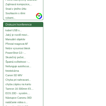
Zajímavá kompozice,...
Snad z jiného úhlu
Souhlasím s těmi
more
rybami...
Diskuzní konference
kabel USB s...
Jaký je rozdíl mezi...
Manuální objektiv
Přestal reagovat AF
Nelze vysunout blesk
PowerShot G3 -...
Skutečný počet...
Špatná světelnost -...
Nefunguje autofocus...
fototiskárna
Canon 5D MIV
Chyba pri nahravani...
chyba zápisu na kartu
Tamron 16-300mm f/3....
EOS 20D - systém....
Nástupce Canonu 30D
natáčanie videa s...