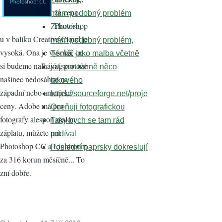
že cena
mám podobný problém
Photoshop
Zdravím,
u v balíku Creative Cloud je
mám podobný problém,
vysoká. Ona je vysoká, co
Téměř jako malba včetně
si budeme nalhávat, protože
já jsem tuhně něco
našinec nedosáhne na
takového
západní nebo americké
https://sourceforge.net/proje
ceny. Adobe má pro
Oceňuji fotografickou
fotografy alespoň malou
Taky bych se tam rád
záplatu, můžete mít
podíval
Photoshop CC a Lightroom
Poslední paprsky dokreslují
za 316 korun měsíčně... To
zní dobře.