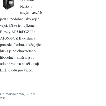
blesky v
nových verzích
jsou si podobné jako vejce
vejci, liší se jen výkonem.
Blesky AF540FGZ II a
AF360FGZ II existují v
provedení kobra, takže jejich
hlava je polohovatelná v
libovolném směru, jsou
odolné vodě a na těle mají
LED diodu pro video.
Od
martinkamin
, 6 Září
2013