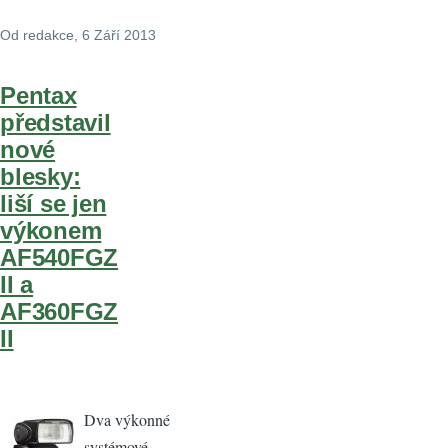
Od
redakce
, 6 Září 2013
Pentax
představil
nové
blesky:
liší se jen
výkonem
AF540FGZ
II a
AF360FGZ
II
Dva výkonné
systémové