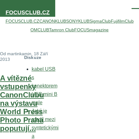
Přejít k hlavnímu obsahu
Men
FOCUSCLUB.CZ
FOCUSCLUB.CZ
CANONKLUB
SONYKLUB
SigmaClub
FujifilmClub
OMCLUB
Tamron Club
FOCUSmagazine
Od
martinkamin
, 18 Září
Diskuze
2013
kabel USB
A vítězné
s
vstupenky
konektorem
CanonClubu
USB mini B
na výstavu
male
World Press
Jaký je
Photo Praha
rozdíl mezi
poputují...
syntetickými
a