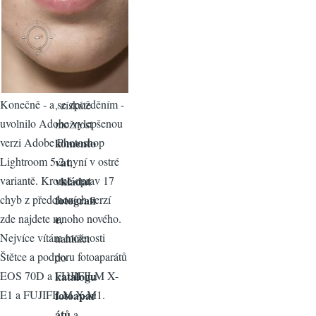
ŠENI
Když se
zaregistr
ujete a
přihlásíte
Konečně - a se zpožděním -
, získáte
uvolnilo Adobe vylepšenou
možnost
verzi Adobe Photoshop
komento
Lightroom 5.2 nyní v ostré
vat
,
variantě. Kromě oprav 17
vkládat
chyb z předchozích verzí
fotografi
zde najdete mnoho nového.
e
,
Nejvíce vítám možnosti
nahlížet
Štětce a podporu fotoaparátů
do
EOS 70D a FUJIFILM X-
katalogu
E1 a FUJIFILM X-M1.
fotoapar
átů
a