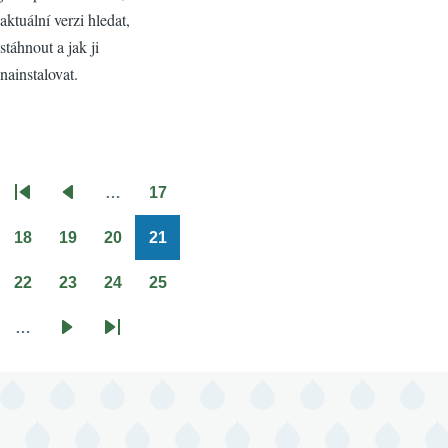
aktuální verzi hledat,
stáhnout a jak ji
nainstalovat.
…
17
Pagination
First
Předchozí
Stránka
page
stránka
18
19
20
21
Stránka
Stránka
Stránka
Stránka
22
23
24
25
Stránka
Stránka
Stránka
Stránka
…
Následující
Poslední
stránka
stránka