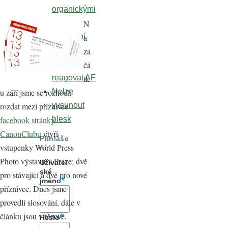
organickými
N
vaty?
a
Manuální
za
objektiv
čá
Přestal
tk
reagovat AF
u září jsme se rozhodli
Nelze
rozdat mezi příznivce
vysunout
facebook stránky
blesk
CanonClubu
čtyři
Přihláše
vstupenky World Press
ní
Photo výstavu v Praze; dvě
Uživatel
ské
pro stávající a dvě pro nové
jméno
příznivce. Dnes jsme
provedli slosování, dále v
článku jsou vítězové.
Heslo