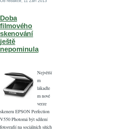
Od
redakce
, 11 Září 2013
Doba
filmového
skenování
ještě
nepominula
Největší
m
lákadle
m nové
verze
skeneru EPSON Perfection
V550 Photomá být sdílení
fotografií na sociálních sítích