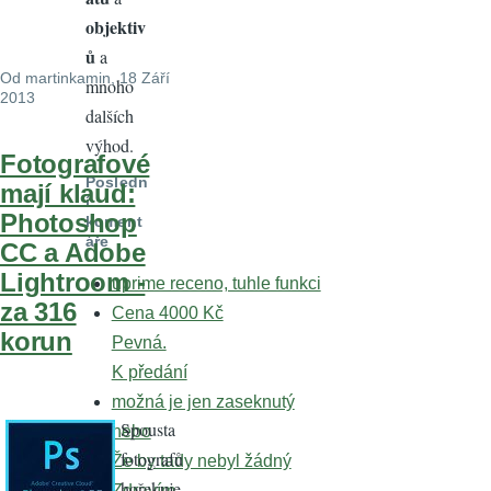
objektiv
ů
a
Od
martinkamin
, 18 Září
mnoho
2013
dalších
výhod.
Fotografové
Posledn
mají klaud:
í
Photoshop
koment
áře
CC a Adobe
Lightroom -
uprime receno, tuhle funkci
za 316
Cena 4000 Kč
korun
Pevná.
K předání
možná je jen zaseknutý
Spousta
nebo
fotografů
Že by tady nebyl žádný
hořekuje,
Zdravím,