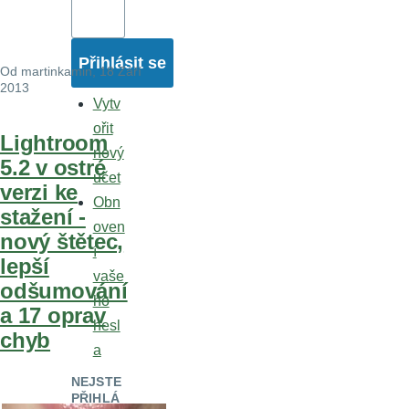
Od
martinkamin
, 18 Září
2013
Vytv
ořit
Lightroom
nový
5.2 v ostré
účet
verzi ke
Obn
stažení -
oven
nový štětec,
í
lepší
vaše
odšumování
ho
a 17 oprav
hesl
chyb
a
NEJSTE
PŘIHLÁ