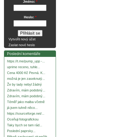
Jméno:
*
Heslo:
*
Vytvořit nový účet
Zaslat nové heslo
Poslední komentáře
https://t.me/pump_upp -...
uprime receno, tuhle...
Cena 4000 Kč Pevná. K...
možná je jen zaseknutý...
Že by tady nebyl žádný
Zdravím, mám podobný...
Zdravím, mám podobný...
Téměř jako malba včetně
já jsem tuhně něco...
https://sourceforge.net/...
Oceňuji fotografickou
Taky bych se tam rád...
Poslední paprsky...
Pěkně zachycený okamžik.