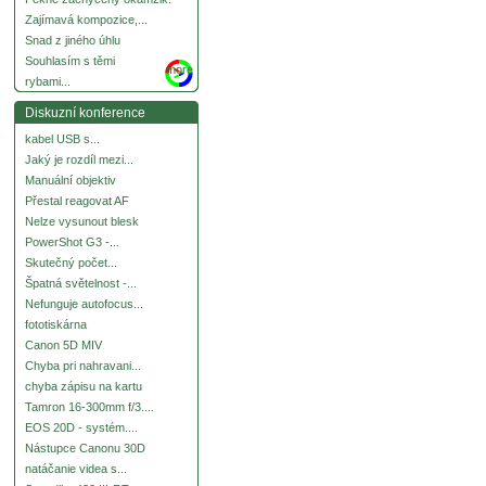
Zajímavá kompozice,...
Snad z jiného úhlu
Souhlasím s těmi
more
rybami...
Diskuzní konference
kabel USB s...
Jaký je rozdíl mezi...
Manuální objektiv
Přestal reagovat AF
Nelze vysunout blesk
PowerShot G3 -...
Skutečný počet...
Špatná světelnost -...
Nefunguje autofocus...
fototiskárna
Canon 5D MIV
Chyba pri nahravani...
chyba zápisu na kartu
Tamron 16-300mm f/3....
EOS 20D - systém....
Nástupce Canonu 30D
natáčanie videa s...