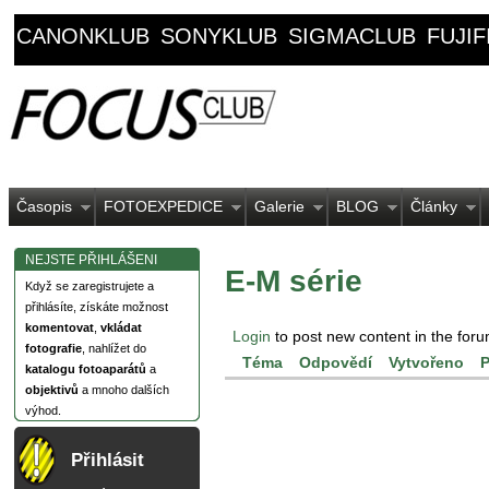
CANONKLUB
SONYKLUB
SIGMACLUB
FUJI
Časopis
FOTOEXPEDICE
Galerie
BLOG
Články
NEJSTE PŘIHLÁŠENI
E-M série
Když se zaregistrujete a
přihlásíte, získáte možnost
komentovat
,
vkládat
Login
to post new content in the foru
fotografie
, nahlížet do
Téma
Odpovědí
Vytvořeno
P
katalogu fotoaparátů
a
objektivů
a mnoho dalších
výhod.
Přihlásit