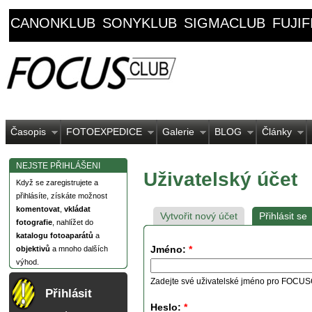
CANONKLUB
SONYKLUB
SIGMACLUB
FUJI
Časopis
FOTOEXPEDICE
Galerie
BLOG
Články
NEJSTE PŘIHLÁŠENI
Uživatelský účet
Když se zaregistrujete a
přihlásíte, získáte možnost
komentovat
,
vkládat
Vytvořit nový účet
Přihlásit se
fotografie
, nahlížet do
katalogu fotoaparátů
a
Jméno:
*
objektivů
a mnoho dalších
výhod.
Zadejte své uživatelské jméno pro FOCU
Přihlásit
Heslo:
*