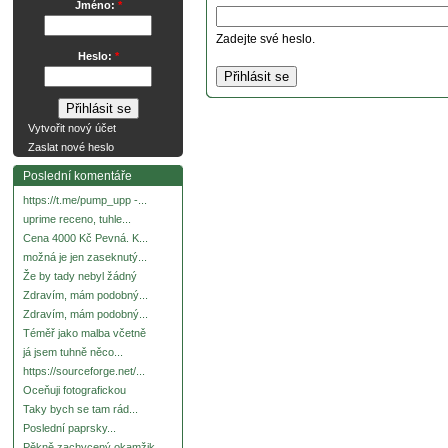
Jméno:
*
Zadejte své heslo.
Heslo:
*
Vytvořit nový účet
Zaslat nové heslo
Poslední komentáře
https://t.me/pump_upp -...
uprime receno, tuhle...
Cena 4000 Kč Pevná. K...
možná je jen zaseknutý...
Že by tady nebyl žádný
Zdravím, mám podobný...
Zdravím, mám podobný...
Téměř jako malba včetně
já jsem tuhně něco...
https://sourceforge.net/...
Oceňuji fotografickou
Taky bych se tam rád...
Poslední paprsky...
Pěkně zachycený okamžik.