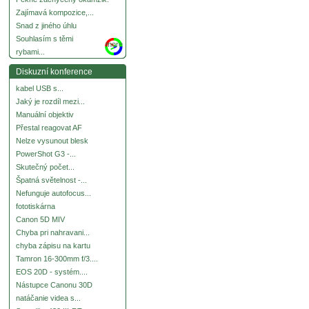
Zajímavá kompozice,...
Snad z jiného úhlu
Souhlasím s těmi
more
rybami...
Diskuzní konference
kabel USB s...
Jaký je rozdíl mezi...
Manuální objektiv
Přestal reagovat AF
Nelze vysunout blesk
PowerShot G3 -...
Skutečný počet...
Špatná světelnost -...
Nefunguje autofocus...
fototiskárna
Canon 5D MIV
Chyba pri nahravani...
chyba zápisu na kartu
Tamron 16-300mm f/3....
EOS 20D - systém....
Nástupce Canonu 30D
natáčanie videa s...