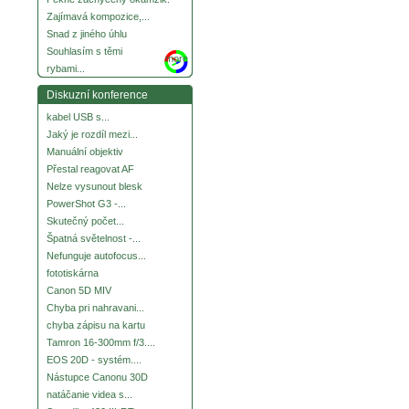
Zajímavá kompozice,...
Snad z jiného úhlu
Souhlasím s těmi
more
rybami...
Diskuzní konference
kabel USB s...
Jaký je rozdíl mezi...
Manuální objektiv
Přestal reagovat AF
Nelze vysunout blesk
PowerShot G3 -...
Skutečný počet...
Špatná světelnost -...
Nefunguje autofocus...
fototiskárna
Canon 5D MIV
Chyba pri nahravani...
chyba zápisu na kartu
Tamron 16-300mm f/3....
EOS 20D - systém....
Nástupce Canonu 30D
natáčanie videa s...