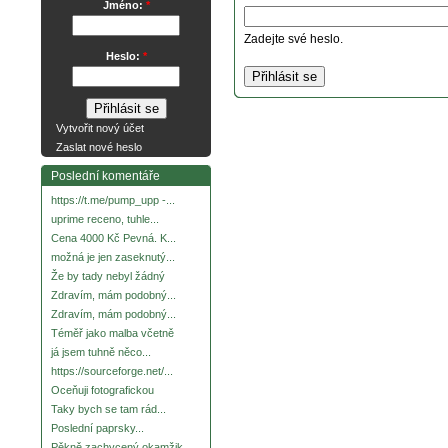
Jméno:
*
Zadejte své heslo.
Heslo:
*
Vytvořit nový účet
Zaslat nové heslo
Poslední komentáře
https://t.me/pump_upp -...
uprime receno, tuhle...
Cena 4000 Kč Pevná. K...
možná je jen zaseknutý...
Že by tady nebyl žádný
Zdravím, mám podobný...
Zdravím, mám podobný...
Téměř jako malba včetně
já jsem tuhně něco...
https://sourceforge.net/...
Oceňuji fotografickou
Taky bych se tam rád...
Poslední paprsky...
Pěkně zachycený okamžik.