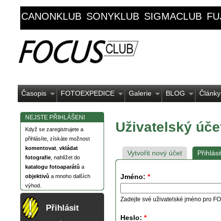
CANONKLUB
SONYKLUB
SIGMACLUB
FU
Časopis
FOTOEXPEDICE
Galerie
BLOG
Články
NEJSTE PŘIHLÁŠENI
Uživatelský úče
Když se zaregistrujete a
přihlásíte, získáte možnost
komentovat
,
vkládat
Vytvořit nový účet
Přihlási
fotografie
, nahlížet do
katalogu fotoaparátů
a
Jméno:
*
objektivů
a mnoho dalších
výhod.
Zadejte své uživatelské jméno pro
Přihlásit
Heslo:
*