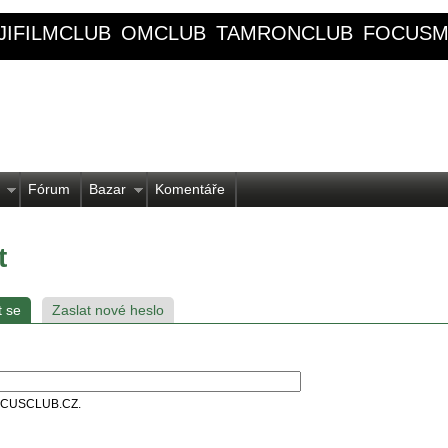
JIFILMCLUB
OMCLUB
TAMRONCLUB
FOCUSM
Fórum
Bazar
Komentáře
t
t se
Zaslat nové heslo
 FOCUSCLUB.CZ.