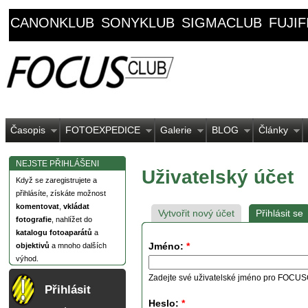
CANONKLUB
SONYKLUB
SIGMACLUB
FUJI
Časopis
FOTOEXPEDICE
Galerie
BLOG
Články
NEJSTE PŘIHLÁŠENI
Uživatelský účet
Když se zaregistrujete a
přihlásíte, získáte možnost
komentovat
,
vkládat
Vytvořit nový účet
Přihlásit se
fotografie
, nahlížet do
katalogu fotoaparátů
a
Jméno:
*
objektivů
a mnoho dalších
výhod.
Zadejte své uživatelské jméno pro FOCU
Přihlásit
Heslo:
*