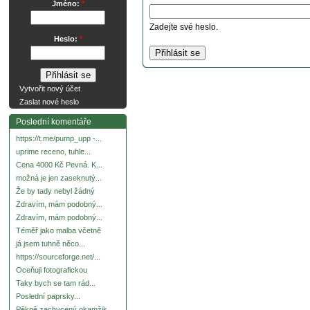
Jméno:
*
Zadejte své heslo.
Heslo:
*
Vytvořit nový účet
Zaslat nové heslo
Poslední komentáře
https://t.me/pump_upp -...
uprime receno, tuhle...
Cena 4000 Kč Pevná. K...
možná je jen zaseknutý...
Že by tady nebyl žádný
Zdravím, mám podobný...
Zdravím, mám podobný...
Téměř jako malba včetně
já jsem tuhně něco...
https://sourceforge.net/...
Oceňuji fotografickou
Taky bych se tam rád...
Poslední paprsky...
Pěkně zachycený okamžik.