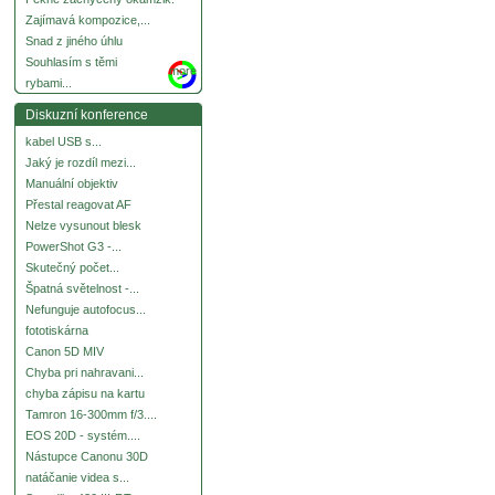
Zajímavá kompozice,...
Snad z jiného úhlu
Souhlasím s těmi
more
rybami...
Diskuzní konference
kabel USB s...
Jaký je rozdíl mezi...
Manuální objektiv
Přestal reagovat AF
Nelze vysunout blesk
PowerShot G3 -...
Skutečný počet...
Špatná světelnost -...
Nefunguje autofocus...
fototiskárna
Canon 5D MIV
Chyba pri nahravani...
chyba zápisu na kartu
Tamron 16-300mm f/3....
EOS 20D - systém....
Nástupce Canonu 30D
natáčanie videa s...