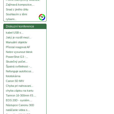
Zajímavá kompozice,...
Snad z jiného úhlu
Souhlasím s těmi
more
rybami...
Diskuzní konference
kabel USB s...
Jaký je rozdíl mezi...
Manuální objektiv
Přestal reagovat AF
Nelze vysunout blesk
PowerShot G3 -...
Skutečný počet...
Špatná světelnost -...
Nefunguje autofocus...
fototiskárna
Canon 5D MIV
Chyba pri nahravani...
chyba zápisu na kartu
Tamron 16-300mm f/3....
EOS 20D - systém....
Nástupce Canonu 30D
natáčanie videa s...