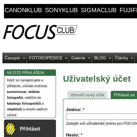
CANONKLUB
SONYKLUB
SIGMACLUB
FUJI
Časopis
FOTOEXPEDICE
Galerie
BLOG
Články
NEJSTE PŘIHLÁŠENI
Uživatelský účet
Když se zaregistrujete a
přihlásíte, získáte možnost
komentovat
,
vkládat
Vytvořit nový účet
Přihlásit se
fotografie
, nahlížet do
katalogu fotoaparátů
a
Jméno:
*
objektivů
a mnoho dalších
výhod.
Zadejte své uživatelské jméno pro FOCU
Přihlásit
Heslo:
*