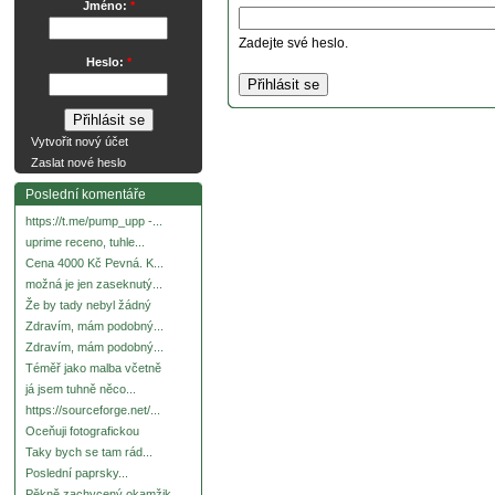
Jméno:
*
Zadejte své heslo.
Heslo:
*
Vytvořit nový účet
Zaslat nové heslo
Poslední komentáře
https://t.me/pump_upp -...
uprime receno, tuhle...
Cena 4000 Kč Pevná. K...
možná je jen zaseknutý...
Že by tady nebyl žádný
Zdravím, mám podobný...
Zdravím, mám podobný...
Téměř jako malba včetně
já jsem tuhně něco...
https://sourceforge.net/...
Oceňuji fotografickou
Taky bych se tam rád...
Poslední paprsky...
Pěkně zachycený okamžik.