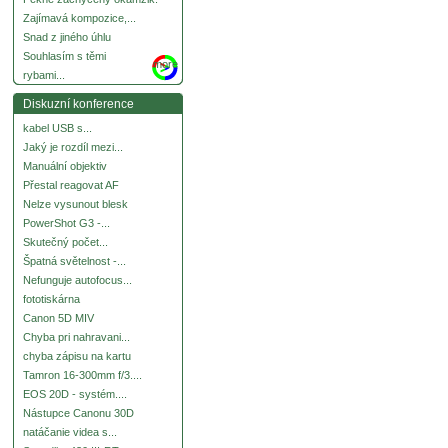
Zajímavá kompozice,...
Snad z jiného úhlu
Souhlasím s těmi
more
rybami...
Diskuzní konference
kabel USB s...
Jaký je rozdíl mezi...
Manuální objektiv
Přestal reagovat AF
Nelze vysunout blesk
PowerShot G3 -...
Skutečný počet...
Špatná světelnost -...
Nefunguje autofocus...
fototiskárna
Canon 5D MIV
Chyba pri nahravani...
chyba zápisu na kartu
Tamron 16-300mm f/3....
EOS 20D - systém....
Nástupce Canonu 30D
natáčanie videa s...