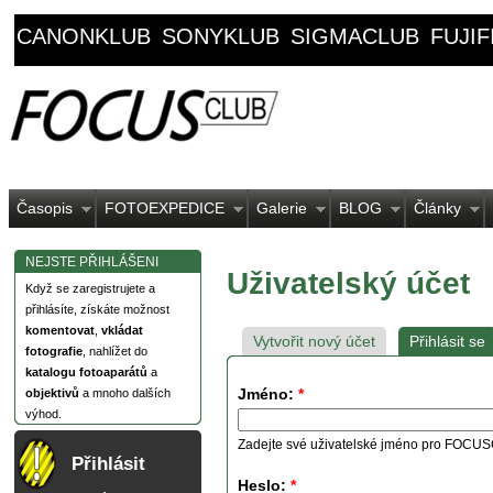
CANONKLUB
SONYKLUB
SIGMACLUB
FUJI
Časopis
FOTOEXPEDICE
Galerie
BLOG
Články
NEJSTE PŘIHLÁŠENI
Uživatelský účet
Když se zaregistrujete a
přihlásíte, získáte možnost
komentovat
,
vkládat
Vytvořit nový účet
Přihlásit se
fotografie
, nahlížet do
katalogu fotoaparátů
a
Jméno:
*
objektivů
a mnoho dalších
výhod.
Zadejte své uživatelské jméno pro FOCU
Přihlásit
Heslo:
*