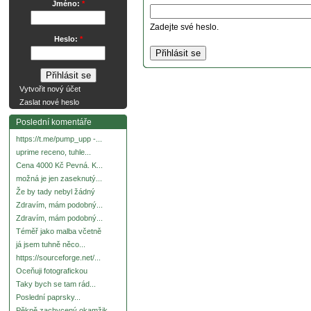
Jméno:
*
Zadejte své heslo.
Heslo:
*
Vytvořit nový účet
Zaslat nové heslo
Poslední komentáře
https://t.me/pump_upp -...
uprime receno, tuhle...
Cena 4000 Kč Pevná. K...
možná je jen zaseknutý...
Že by tady nebyl žádný
Zdravím, mám podobný...
Zdravím, mám podobný...
Téměř jako malba včetně
já jsem tuhně něco...
https://sourceforge.net/...
Oceňuji fotografickou
Taky bych se tam rád...
Poslední paprsky...
Pěkně zachycený okamžik.