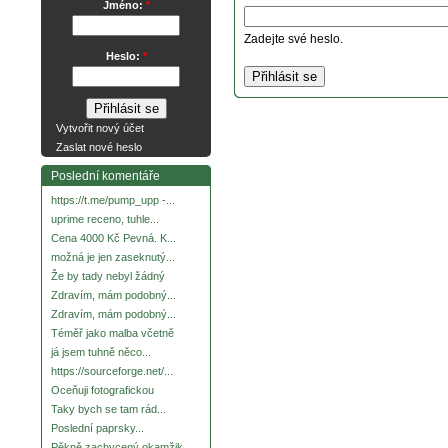
Jméno:
*
Zadejte své heslo.
Heslo:
*
Vytvořit nový účet
Zaslat nové heslo
Poslední komentáře
https://t.me/pump_upp -...
uprime receno, tuhle...
Cena 4000 Kč Pevná. K...
možná je jen zaseknutý...
Že by tady nebyl žádný
Zdravím, mám podobný...
Zdravím, mám podobný...
Téměř jako malba včetně
já jsem tuhně něco...
https://sourceforge.net/...
Oceňuji fotografickou
Taky bych se tam rád...
Poslední paprsky...
Pěkně zachycený okamžik.