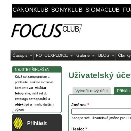
CANONKLUB
SONYKLUB
SIGMACLUB
FU
Časopis
FOTOEXPEDICE
Galerie
BLOG
Články
NEJSTE PŘIHLÁŠENI
Uživatelský úče
Když se zaregistrujete a
přihlásíte, získáte možnost
komentovat
,
vkládat
Vytvořit nový účet
Přihlási
fotografie
, nahlížet do
katalogu fotoaparátů
a
Jméno:
*
objektivů
a mnoho dalších
výhod.
Zadejte své uživatelské jméno pro
Přihlásit
Heslo:
*