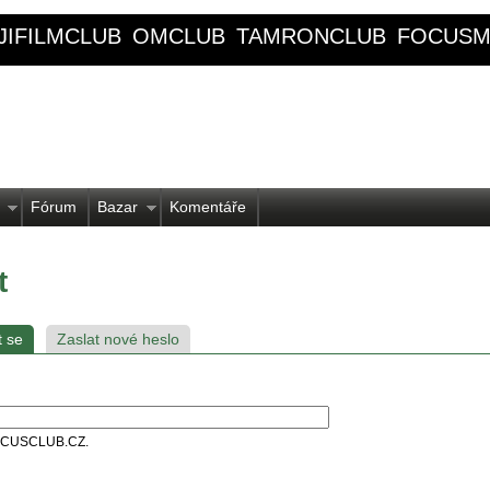
JIFILMCLUB
OMCLUB
TAMRONCLUB
FOCUSM
Fórum
Bazar
Komentáře
t
t se
Zaslat nové heslo
 FOCUSCLUB.CZ.