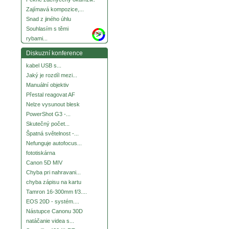
Zajímavá kompozice,...
Snad z jiného úhlu
Souhlasím s těmi
more
rybami...
Diskuzní konference
kabel USB s...
Jaký je rozdíl mezi...
Manuální objektiv
Přestal reagovat AF
Nelze vysunout blesk
PowerShot G3 -...
Skutečný počet...
Špatná světelnost -...
Nefunguje autofocus...
fototiskárna
Canon 5D MIV
Chyba pri nahravani...
chyba zápisu na kartu
Tamron 16-300mm f/3....
EOS 20D - systém....
Nástupce Canonu 30D
natáčanie videa s...