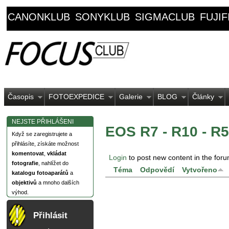
CANONKLUB
SONYKLUB
SIGMACLUB
FUJI
Časopis
FOTOEXPEDICE
Galerie
BLOG
Články
NEJSTE PŘIHLÁŠENI
EOS R7 - R10 - R5
Když se zaregistrujete a
přihlásíte, získáte možnost
komentovat
,
vkládat
Login
to post new content in the foru
fotografie
, nahlížet do
Téma
Odpovědí
Vytvořeno
katalogu fotoaparátů
a
objektivů
a mnoho dalších
výhod.
Přihlásit