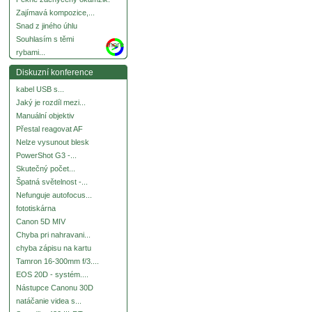
Zajímavá kompozice,...
Snad z jiného úhlu
Souhlasím s těmi
more
rybami...
Diskuzní konference
kabel USB s...
Jaký je rozdíl mezi...
Manuální objektiv
Přestal reagovat AF
Nelze vysunout blesk
PowerShot G3 -...
Skutečný počet...
Špatná světelnost -...
Nefunguje autofocus...
fototiskárna
Canon 5D MIV
Chyba pri nahravani...
chyba zápisu na kartu
Tamron 16-300mm f/3....
EOS 20D - systém....
Nástupce Canonu 30D
natáčanie videa s...