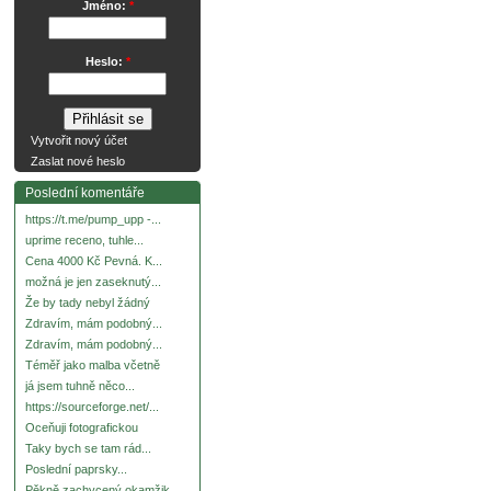
Jméno:
*
Heslo:
*
Vytvořit nový účet
Zaslat nové heslo
Poslední komentáře
https://t.me/pump_upp -...
uprime receno, tuhle...
Cena 4000 Kč Pevná. K...
možná je jen zaseknutý...
Že by tady nebyl žádný
Zdravím, mám podobný...
Zdravím, mám podobný...
Téměř jako malba včetně
já jsem tuhně něco...
https://sourceforge.net/...
Oceňuji fotografickou
Taky bych se tam rád...
Poslední paprsky...
Pěkně zachycený okamžik.