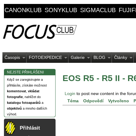
CANONKLUB
SONYKLUB
SIGMACLUB
FUJI
Časopis
FOTOEXPEDICE
Galerie
BLOG
Články
NEJSTE PŘIHLÁŠENI
EOS R5 - R5 II - R6
Když se zaregistrujete a
přihlásíte, získáte možnost
komentovat
,
vkládat
Login
to post new content in the foru
fotografie
, nahlížet do
Téma
Odpovědí
Vytvořeno
P
katalogu fotoaparátů
a
objektivů
a mnoho dalších
výhod.
Přihlásit