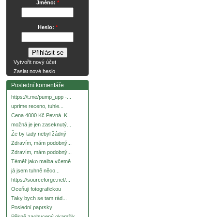
Jméno:
*
Heslo:
*
Vytvořit nový účet
Zaslat nové heslo
Poslední komentáře
https://t.me/pump_upp -...
uprime receno, tuhle...
Cena 4000 Kč Pevná. K...
možná je jen zaseknutý...
Že by tady nebyl žádný
Zdravím, mám podobný...
Zdravím, mám podobný...
Téměř jako malba včetně
já jsem tuhně něco...
https://sourceforge.net/...
Oceňuji fotografickou
Taky bych se tam rád...
Poslední paprsky...
Pěkně zachycený okamžik.