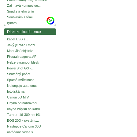
Zajímavá kompozice,...
Snad z jiného úhlu
Souhlasím s těmi
more
rybami...
Diskuzní konference
kabel USB s...
Jaký je rozdíl mezi...
Manuální objektiv
Přestal reagovat AF
Nelze vysunout blesk
PowerShot G3 -...
Skutečný počet...
Špatná světelnost -...
Nefunguje autofocus...
fototiskárna
Canon 5D MIV
Chyba pri nahravani...
chyba zápisu na kartu
Tamron 16-300mm f/3....
EOS 20D - systém....
Nástupce Canonu 30D
natáčanie videa s...