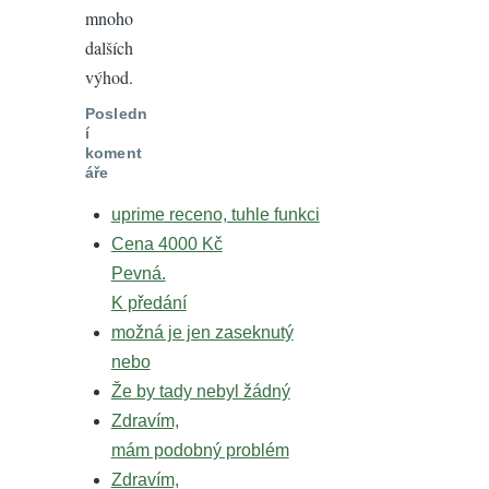
mnoho
dalších
výhod.
Posledn
í
koment
áře
uprime receno, tuhle funkci
Cena 4000 Kč
Pevná.
K předání
možná je jen zaseknutý
nebo
Že by tady nebyl žádný
Zdravím,
mám podobný problém
Zdravím,