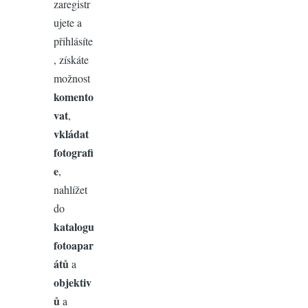
zaregistr
ujete a
přihlásíte
, získáte
možnost
komento
vat
,
vkládat
fotografi
e
,
nahlížet
do
katalogu
fotoapar
átů
a
objektiv
ů
a