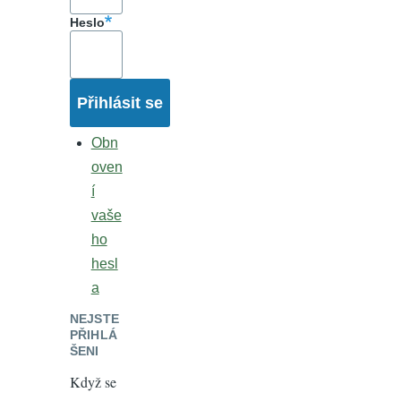
Heslo
Obn
oven
í
vaše
ho
hesl
a
NEJSTE
PŘIHLÁ
ŠENI
Když se