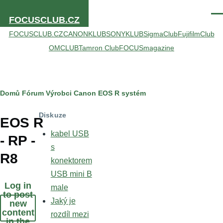
Přejít k hlavnímu obsahu
Men
FOCUSCLUB.CZ
FOCUSCLUB.CZ
CANONKLUB
SONYKLUB
SigmaClub
FujifilmClub
OMCLUB
Tamron Club
FOCUSmagazine
Drobečková
Domů
Fórum
Výrobci
Canon
EOS R systém
navigace
Diskuze
EOS R
kabel USB
- RP -
s
R8
konektorem
USB mini B
Log in
male
to post
Jaký je
new
content
rozdíl mezi
in the