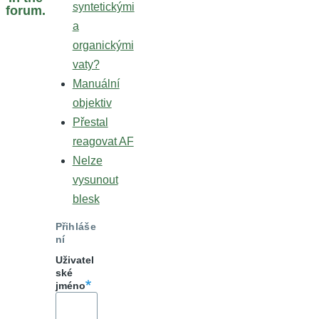
syntetickými
forum.
a
organickými
vaty?
Manuální
objektiv
Přestal
reagovat AF
Nelze
vysunout
blesk
Přihláše
ní
Uživatel
ské
jméno