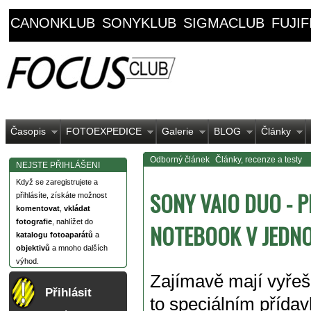
CANONKLUB
SONYKLUB
SIGMACLUB
FUJI
Časopis
FOTOEXPEDICE
Galerie
BLOG
Články
Odborný článek
Články, recenze a testy
NEJSTE PŘIHLÁŠENI
Když se zaregistrujete a
SONY VAIO DUO - P
přihlásíte, získáte možnost
komentovat
,
vkládat
fotografie
, nahlížet do
NOTEBOOK V JEDN
katalogu fotoaparátů
a
objektivů
a mnoho dalších
výhod.
Zajímavě mají vyřeše
Přihlásit
to speciálním přídav