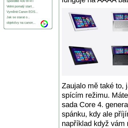
Speedlite 430 III-RT
Velmi pomalý start...
Vyměnit Canon EOS...
Jak se starat o...
objektívy na canon...
Zaujalo mě také to,
spícím režimu. Máte 
sada Core 4. genera
spánku, kdy ale příjí
například když vám 