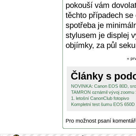
pokouší vám dovolat 
těchto případech se c
spotřeba je minimál
stylusem je displej 
objímky, za půl seku
« pr
Články s po
NOVINKA: Canon EOS 80D, srov
TAMRON oznámil vývoj zoomu S
1. letošní CanonClub fotopivo
Kompletní test šumu EOS 650D
Pro možnost psaní komentá