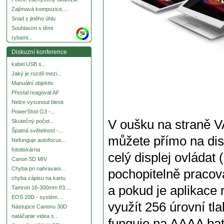
Zajímavá kompozice,...
Snad z jiného úhlu
Souhlasím s těmi
more
rybami...
Diskuzní konference
kabel USB s...
Jaký je rozdíl mezi...
Manuální objektiv
Přestal reagovat AF
Nelze vysunout blesk
PowerShot G3 -...
V oušku na straně V
Skutečný počet...
Špatná světelnost -...
můžete přímo na dis
Nefunguje autofocus...
fototiskárna
celý displej ovládat
Canon 5D MIV
Chyba pri nahravani...
pochopitelně pracova
chyba zápisu na kartu
a pokud je aplikace
Tamron 16-300mm f/3....
EOS 20D - systém....
využít 256 úrovní tl
Nástupce Canonu 30D
natáčanie videa s...
funguje na AAAA bat