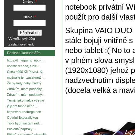
Jméno:
*
notebook privátní W
použít pro další vlast
Heslo:
*
Skupina VAIO DUO m
stále bojuji vnitřně 
Vytvořit nový účet
Zaslat nové heslo
nebo tablet :( No to
Poslední komentáře
v plném slova smyslu
https://t.me/pump_upp -...
uprime receno, tuhle...
(1920x1080) jehož 
Cena 4000 Kč Pevná. K...
možná je jen zaseknutý...
nadzvednutím disple
Že by tady nebyl žádný
(docela velká a maví
Zdravím, mám podobný...
Zdravím, mám podobný...
Téměř jako malba včetně
já jsem tuhně něco...
https://sourceforge.net/...
Oceňuji fotografickou
Taky bych se tam rád...
Poslední paprsky...
Pěkně zachycený okamžik.