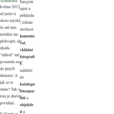
zaregistr
květnu 2012
ujete a
už jsem si
přihlásíte
skoro myslel,
, získáte
že mě tam
možnost
nemůže nic
komento
překvapit, ale
vat
,
shoda
vkládat
“náhod” mě
fotografi
posunula zase
e
,
do jiných
nahlížet
dimenzí. A
do
jak se to
katalogu
stane? Tak o
fotoapar
tom je dnešní
átů
a
povídání.
objektiv
ů
a
V Sieně se