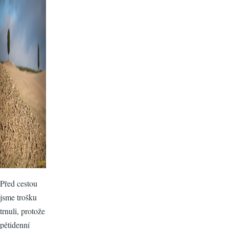
Před cestou
jsme trošku
trnuli, protože
pětidenní