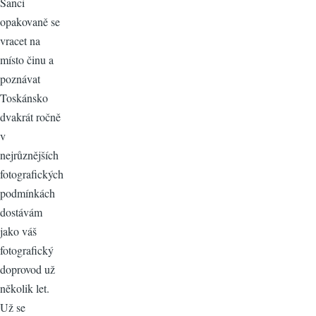
Šanci
opakovaně se
vracet na
místo činu a
poznávat
Toskánsko
dvakrát ročně
v
nejrůznějších
fotografických
podmínkách
dostávám
jako váš
fotografický
doprovod už
několik let.
Už se