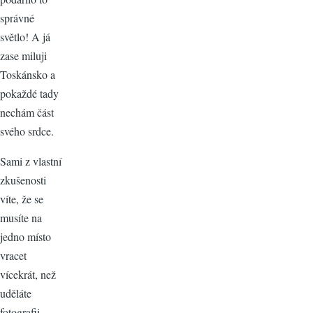
správné
světlo! A já
zase miluji
Toskánsko a
pokaždé tady
nechám část
svého srdce.
Sami z vlastní
zkušenosti
víte, že se
musíte na
jedno místo
vracet
vícekrát, než
uděláte
fotografii,