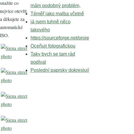
snažíte co
mám podobný problém,
nejvíce otevřít
Téměř jako malba včetně
a děkujete za
já jsem tuhně něco
automatické
takového
ISO.
https://sourceforge.net/proje
Oceňuji fotografickou
Taky bych se tam rád
podíval
Poslední paprsky dokreslují