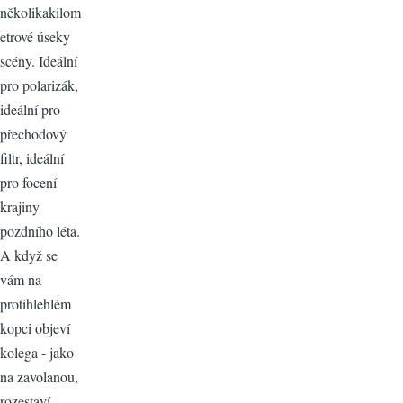
několikakilom
etrové úseky
scény. Ideální
pro polarizák,
ideální pro
přechodový
filtr, ideální
pro focení
krajiny
pozdního léta.
A když se
vám na
protihlehlém
kopci objeví
kolega - jako
na zavolanou,
rozestaví