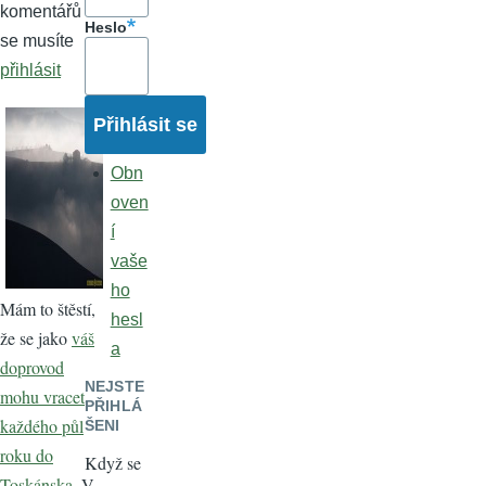
komentářů
Heslo
se musíte
přihlásit
Obn
oven
í
vaše
ho
Mám to štěstí,
hesl
že se jako
váš
a
doprovod
NEJSTE
mohu vracet
PŘIHLÁ
každého půl
ŠENI
roku do
Když se
Toskánska
. V