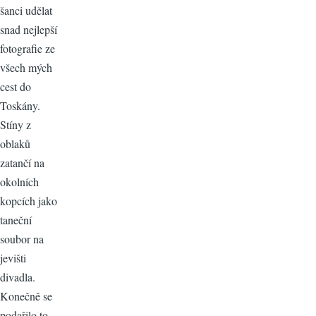
šanci udělat
snad nejlepší
fotografie ze
všech mých
cest do
Toskány.
Stíny z
oblaků
zatančí na
okolních
kopcích jako
taneční
soubor na
jevišti
divadla.
Konečně se
podařilo to