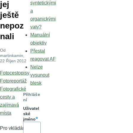
jej
syntetickými
a
ještě
organickými
nepoz
vaty?
nali
Manuální
objektiv
Od
Přestal
martinkamin
,
reagovat AF
22 Říjen 2012
Nelze
Fotocestopisy
vysunout
Fotoreportáž
blesk
Fotografické
Přihláše
cesty a
ní
zajímavá
Uživatel
místa
ské
jméno
Pro vkládání