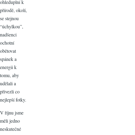
ohleduplní k
přírodě, okolí,
se stejnou
“úchylkou”,
nadšenci
ochotní
obětovat
spánek a
energii k
tomu, aby
udělali a
přivezli co
nejlepší fotky.
V říjnu jsme
měli jedno
neskutečné