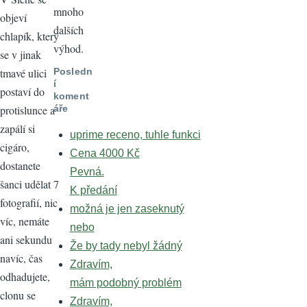
mnoho
objeví
dalších
chlapík, který
výhod.
se v jinak
tmavé ulici
Posledn
í
postaví do
koment
protislunce a
áře
zapálí si
uprime receno, tuhle funkci
cigáro,
Cena 4000 Kč
dostanete
Pevná.
šanci udělat 7
K předání
fotografií, nic
možná je jen zaseknutý
víc, nemáte
nebo
ani sekundu
Že by tady nebyl žádný
navíc, čas
Zdravím,
odhadujete,
mám podobný problém
clonu se
Zdravím,