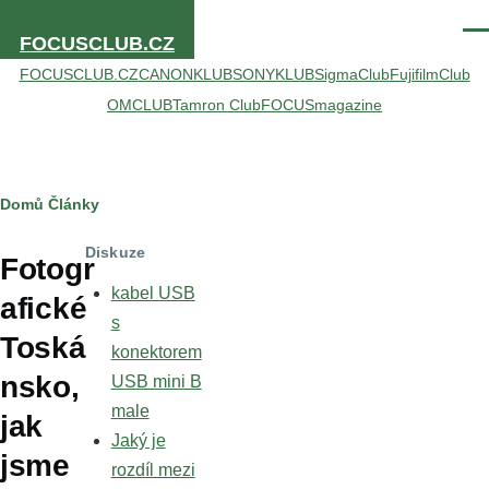
Přejít k hlavnímu obsahu
Men
FOCUSCLUB.CZ
FOCUSCLUB.CZ
CANONKLUB
SONYKLUB
SigmaClub
FujifilmClub
OMCLUB
Tamron Club
FOCUSmagazine
Drobečková
Domů
Články
navigace
Diskuze
Fotogr
kabel USB
afické
s
Toská
konektorem
nsko,
USB mini B
male
jak
Jaký je
jsme
rozdíl mezi