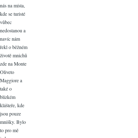
nás na místa,
kde se turisté
vůbec
nedostanou a
navíc nám
řekl o běžném
životě mnichů
zde na Monte
Oliveto
Maggiore a
také o
blízkém
klášteře, kde
jsou pouze
mnišky. Bylo
to pro mě