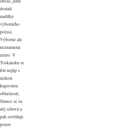
občas, jsme
dostali
nadílku
výborného
počasí.
Výborné ale
neznamená
azuro. V
Toskánsku se
fotí nejlíp s
nízkou
kupovitou
oblačností,
Slunce se za
něj schová a
pak osvětluje
pouze