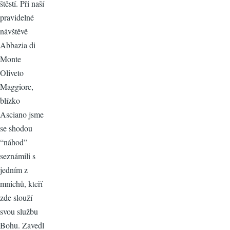
štěstí. Při naší
pravidelné
návštěvě
Abbazia di
Monte
Oliveto
Maggiore,
blízko
Asciano jsme
se shodou
“náhod”
seznámili s
jedním z
mnichů, kteří
zde slouží
svou službu
Bohu. Zavedl