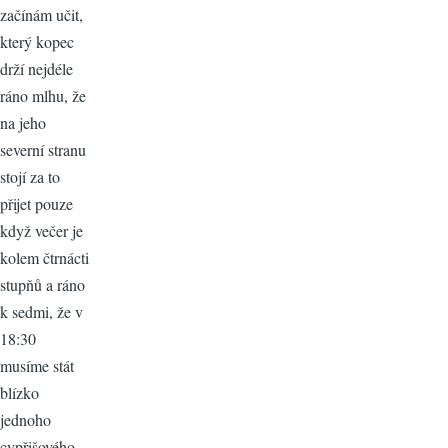
začínám učit,
který kopec
drží nejdéle
ráno mlhu, že
na jeho
severní stranu
stojí za to
přijet pouze
když večer je
kolem čtrnácti
stupňů a ráno
k sedmi, že v
18:30
musíme stát
blízko
jednoho
cypřišového